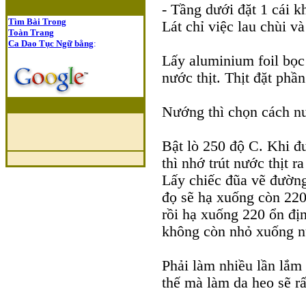
- Tầng dưới đặt 1 cái 
Tìm Bài Trong
Lát chỉ việc lau chùi v
Toàn Trang
Ca Dao Tục Ngữ bằng
:
Lấy aluminium foil bọc
nước thịt. Thịt đặt phần
Nướng thì chọn cách n
Bật lò 250 độ C. Khi đư
thì nhớ trút nước thịt 
Lấy chiếc đũa vẽ đường
đọ sẽ hạ xuống còn 220
rồi hạ xuống 220 ổn địn
không còn nhỏ xuống nữ
Phải làm nhiều lần lắm
thế mà làm da heo sẽ rấ