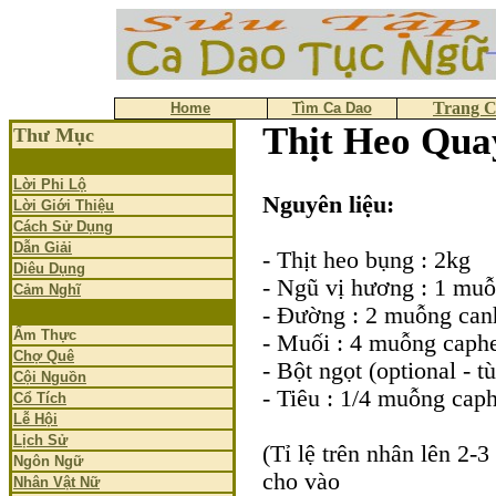
Trang 
Home
Tìm Ca Dao
Thịt Heo Qua
Thư Mục
Lời Phi Lộ
Nguyên liệu:
Lời Giới Thiệu
Cách Sử Dụng
Dẫn Giải
- Thịt heo bụng : 2kg
Diêu Dụng
- Ngũ vị hương : 1 mu
Cảm Nghĩ
- Đường : 2 muỗng can
Ẩm Thực
- Muối : 4 muỗng caph
Chợ Quê
- Bột ngọt (optional - t
Cội Nguồn
- Tiêu : 1/4 muỗng cap
Cổ Tích
Lễ Hội
Lịch Sử
(Tỉ lệ trên nhân lên 2-3 
Ngôn Ngữ
cho vào
Nhân Vật Nữ