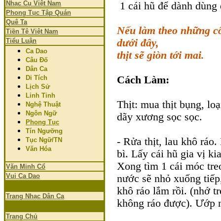
Nhạc Cụ Việt Nam
1 cái hũ để dành dùng 
Phong Tục Tập Quán
Quê Ta
Nếu làm theo những c
Tiền Tệ Việt Nam
Tiểu Luận
dưới đây,
Ca Dao
thịt sẽ giòn tới mai.
Câu Đố
Dân Ca
Di Tích
Cách Làm:
Lịch Sử
Linh Tinh
Thịt: mua thịt bụng, loạ
Nghệ Thuật
Ngôn Ngữ
dãy xương sọc sọc.
Phong Tục
Tín Ngưỡng
- Rửa thịt, lau khô ráo.
Tục Ngữ/TN
Văn Hóa
bì. Lấy cái hũ gia vị ki
Xong tìm 1 cái móc treo
Văn Minh Cổ
Vui Ca Dao
nước sẽ nhỏ xuống tiếp
khô ráo lắm rồi. (nhớ t
Trang Nhạc Dân Ca
không ráo được). Ướp n
Trang Chủ