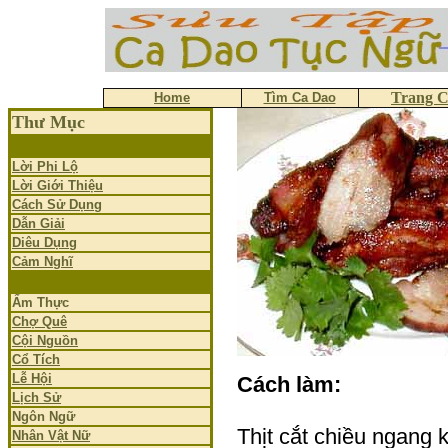
Trang 
Home
Tìm Ca Dao
Thư Mục
Lời Phi Lộ
Lời Giới Thiệu
Cách Sử Dụng
Dẫn Giải
Diêu Dụng
Cảm Nghĩ
Ẩm Thực
Chợ Quê
Cội Nguồn
Cổ Tích
Lễ Hội
Cách làm:
Lịch Sử
Ngôn Ngữ
Thịt cắt chiều ngang k
Nhân Vật Nữ