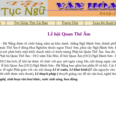
o
Trợ Giúp Tìm Ca Dao
Trang Chủ
Toàn Bộ Danh 
Lễ hội Quan Thế Âm
 - Đà Nẵng được tổ chức hàng năm tại khu danh thắng Ngũ Hành Sơn, thành phố 
Quán Thế Âm ở động Hoa Nghiêm thuộc ngọn Thuỷ Sơn, phía tây Ngũ Hành Sơn. Ha
nơi phát hiện một khối thạch nhũ có hình tượng Phật bà Quán Thế Âm. Sau đó, v
Phật bà Quán Thế Âm - 19/2 năm Tân Mùi, lễ hội Quan Âm (19/2) Ngũ Hành Sơn -
9/2 âm lịch, lễ hội lại được tổ chức với quy mô ngày càng lớn, nội dung ngày càn
, lễ hội Quan Âm (19/2) Ngũ Hành Sơn - Đà Nẵng bao gồm hai phần lễ và hội. Các h
c lễ nghi Phật giáo với các nội dung:
Lễ tế xuân,
Lễ khai kinh
(
lễ cầu nguyện cho 
ời chết được siêu thoát),
Lễ thuyết pháp
(
thuyết giảng các đề tài văn hoá, nghệ th
 nghệ, sinh hoạt văn hoá khác, rước ánh sáng, hoa đăng.