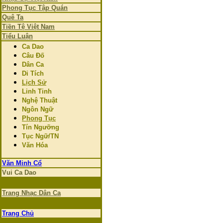
Phong Tục Tập Quán
Quê Ta
Tiền Tệ Việt Nam
Tiểu Luận
Ca Dao
Câu Đố
Dân Ca
Di Tích
Lịch Sử
Linh Tinh
Nghệ Thuật
Ngôn Ngữ
Phong Tục
Tín Ngưỡng
Tục Ngữ/TN
Văn Hóa
Văn Minh Cổ
Vui Ca Dao
Trang Nhạc Dân Ca
Trang Chủ