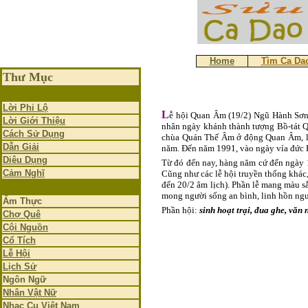
Home
Tìm Ca Da
Thư Mục
Lời Phi Lộ
L
ễ hội Quan Âm (19/2) Ngũ Hành Sơn
Lời Giới Thiệu
nhân ngày khánh thành tượng Bồ-tát 
Cách Sử Dụng
chùa Quán Thế Âm ở động Quan Âm, là 
Dẫn Giải
năm. Đến năm 1991, vào ngày vía đức 
Diêu Dụng
Từ đó đến nay, hàng năm cứ đến ngày 1
Cảm Nghĩ
Cũng như các lễ hội truyền thống khác
đến 20/2 âm lịch). Phần lễ mang màu sắ
mong người sống an bình, linh hồn ngư
Ẩm Thực
Phần hội:
sinh hoạt trại, đua ghe, văn
Chợ Quê
Cội Nguồn
Cổ Tích
Lễ Hội
Lịch Sử
Ngôn Ngữ
Nhân Vật Nữ
Nhạc Cụ Việt Nam