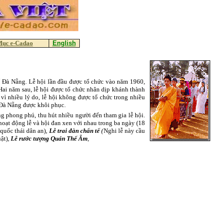
Mục e-Cadao
English
Đà Nẵng. Lễ hội lần đầu được tổ chức vào năm 1960,
i năm sau, lễ hội được tổ chức nhân dịp khánh thành
ì nhiều lý do, lễ hội không được tổ chức trong nhiều
 Đà Nẵng được khôi phục.
g phong phú, thu hút nhiều người đến tham gia lễ hội.
oạt động lễ và hội đan xen với nhau trong ba ngày (18
quốc thái dân an),
Lễ trai đàn chẩn tế
(
Nghi lễ này cầu
uật),
Lễ rước tượng Quán Thế Âm
,