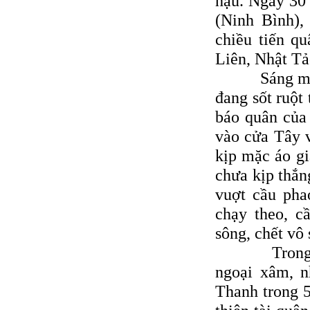
hậu. Ngày 30 
(Ninh Bình),
chiều tiến q
Liên, Nhật Tả
Sáng mồng n
đang sốt ruột
báo quân của 
vào cửa Tây v
kịp mặc áo gi
chưa kịp thắn
vuợt cầu pha
chạy theo, c
sông, chết vô 
Trong lịch 
ngoại xâm, n
Thanh trong 5