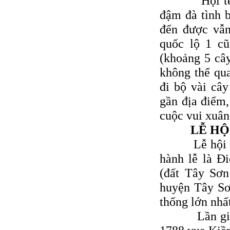
Hội tết Chợ
đậm đà tình 
đến được vẫn
quốc lộ 1 c
(khoảng 5 cây
không thể qu
đi bộ vài câ
gần địa điểm,
cuộc vui xuân
LỄ HỘ
Lễ hội Ðống
hành lễ là Ð
(đất Tây Sơn
huyện Tây Sơn
thống lớn nhấ
Lần giở lại