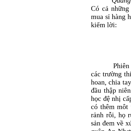
Quảng 
Có cả những 
mua sỉ hàng h
kiếm lời:
Phiên chợ 2
các trường th
hoan, chia ta
đầu thập niên
học đệ nhị cấ
có thêm môt t
rảnh rỗi, họ
sản đem về xứ