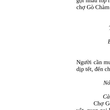
gọi nhau tốp 
chợ Gò Chàm đ
Người cần mu
dịp tết, đến 
Nó
Cà
Chợ Gò Chà