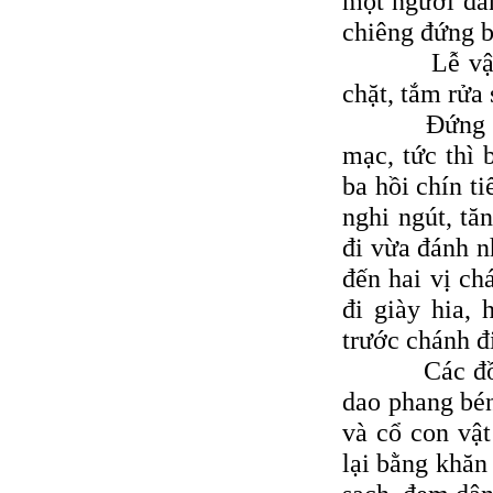
một người đá
chiêng đứng b
Lễ vật gồm 
chặt, tắm rửa 
Ðứng đầu ba
mạc, tức thì 
ba hồi chín t
nghi ngút, tă
đi vừa đánh nh
đến hai vị ch
đi giày hia, 
trước chánh đi
Các đồ tể m
dao phang bén
và cổ con vật
lại bằng khăn