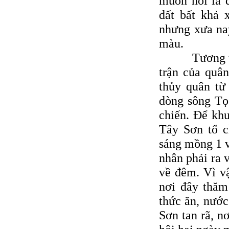
muốn nói là đ
đất bất khả
nhưng xưa nay
màu.
Tương tuyền
trận của quâ
thủy quân từ
dòng sông Tọ
chiến. Ðể khu
Tây Sơn tổ c
sáng mồng 1 v
nhân phải ra 
về đêm. Vì vậ
nơi đây thăm
thức ăn, nước
Sơn tan rã, n