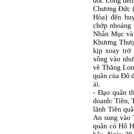
đốc Long đem 
Chương Ðức (
Hòa) đến hu
chớp nhoáng 
Nhân Mục và 
Khương Thượ
kịp xoay trở
xông vào như
về Thăng Lon
quân của Ðô đ
ải.
- Ðạo quân t
doanh: Tiền, 
lãnh Tiền qu
An sung vào T
quân có Hô Hổ