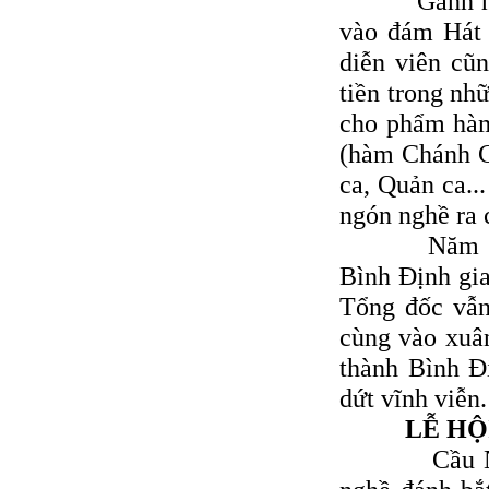
Gánh hát nà
vào đám Hát 
diễn viên cũ
tiền trong nh
cho phẩm hàm
(hàm Chánh C
ca, Quản ca...
ngón nghề ra 
Năm 1934, 
Bình Ðịnh gia
Tổng đốc vẫn
cùng vào xuân
thành Bình Ð
dứt vĩnh viễn.
LỄ HỘ
Cầu Ngư là