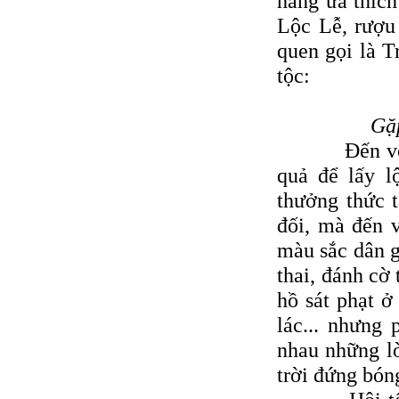
hàng ưa thíc
Lộc Lễ, rượu
quen gọi là T
tộc:
Gặ
Ðến với Ch
quả để lấy l
thưởng thức t
đối, mà đến 
màu sắc dân g
thai, đánh cờ
hồ sát phạt ở
lác... nhưng
nhau những lờ
trời đứng bóng