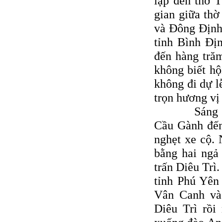
lập đền thờ T
gian giữa thờ
và Ðông Ðịnh
tỉnh Bình Ðịn
đến hàng tră
không biết hộ
không đi dự l
trọn hương vị 
Sáng ngày 
Cầu Gành đến
nghẹt xe cộ.
bằng hai ngả
trấn Diêu Trì
tỉnh Phú Yên
Vân Canh và 
Diêu Trì rồ