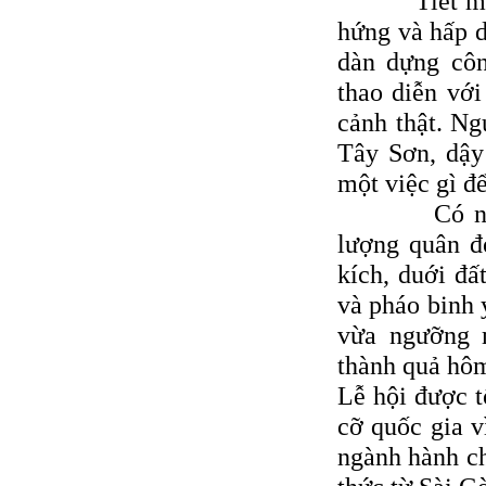
Tiết mục bi
hứng và hấp d
dàn dựng côn
thao diễn với
cảnh thật. Ng
Tây Sơn, dậy
một việc gì đ
Có những n
lượng quân đo
kích, duới đấ
và pháo binh 
vừa ngưỡng m
thành quả hôm
Lễ hội được t
cỡ quốc gia v
ngành hành ch