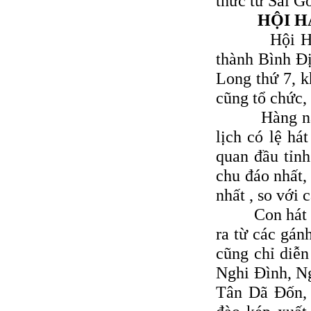
thức từ Sài Gò
HỘI HÁ
Hội Hát Xuâ
thành Bình Ð
Long thứ 7, k
cũng tổ chức,
Hàng năm, s
lịch có lệ há
quan đầu tỉnh
chu đáo nhất,
nhất , so với 
Con hát được
ra từ các gánh
cũng chỉ diễn
Nghi Ðình, N
Tân Dã Ðốn, 