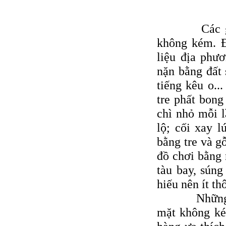
Các gian h
không kém. Ð
liệu địa phư
nặn bằng đất 
tiếng kêu o..
tre phất bong
chì nhỏ mỗi l
lộ; cối xay 
bằng tre và g
đồ chơi bằng 
tàu bay, súng
hiếu nên ít th
Những gian 
mặt không ké