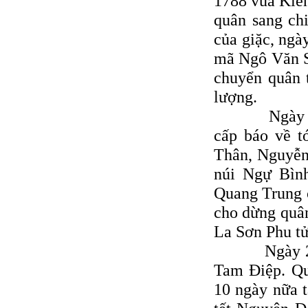
1788 vua Kiề
quân sang ch
của giặc, ng
mã Ngô Văn S
chuyển quân 
lượng.
Ngày 24 th
cấp báo về t
Thân, Nguyễn
núi Ngự Bình
Quang Trung c
cho dừng quân
La Sơn Phu tử
Ngày 20 th
Tam Ðiệp. Qu
10 ngày nữa t