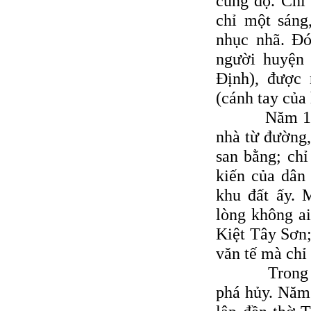
cùng độ. Chỉ
chỉ một sáng
nhục nhã. Ð
người huyện 
Ðịnh), được
(cánh tay của
Năm 1802, G
nhà từ đường,
san bằng; chỉ
kiến của dân
khu đất ấy. 
lòng không ai
Kiệt Tây Sơn;
văn tế mà chỉ
Trong thời 
phá hủy. Năm