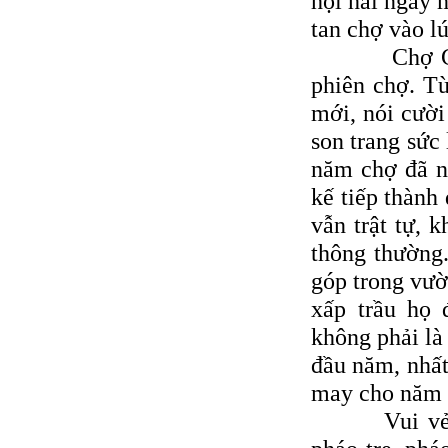
hội hai ngày 
tan chợ vào lú
Chợ Gò có t
phiên chợ. T
mới, nói cười
son trang sức
năm chợ đã nh
kế tiếp thành
vẫn trật tự, 
thông thường
góp trong vườ
xấp trầu họ
không phải là
đầu năm, nhất
may cho năm 
Vui vẻ nhất