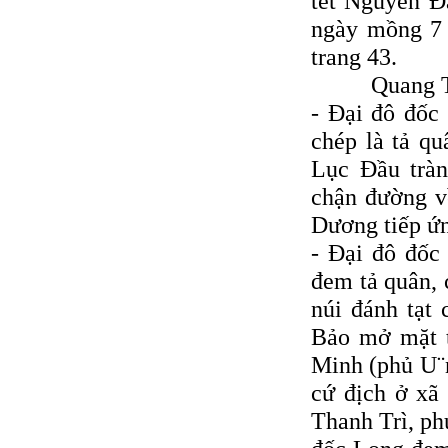
tết Nguyên Ðá
ngày mồng 7 
trang 43.
Quang Trung
- Ðại đô đốc
chép là tả qu
Lục Ðầu trà
chận đường v
Dương tiếp ứ
- Ðại đô đốc
đem tả quân, 
núi đánh tạt
Bảo mở mặt t
Minh (phủ U¨
cứ địch ở xã
Thanh Trì, p