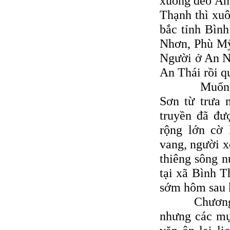
xuống đèo An 
Thạnh thì xuô
bắc tỉnh Bìn
Nhơn, Phù Mỹ
Người ở An Nh
An Thái rồi q
Muốn xem t
Sơn từ trưa 
truyền đã đượ
rộng lớn cờ 
vang, người 
thiêng sông n
tại xã Bình T
sớm hôm sau k
Chương trìn
nhưng các mụ