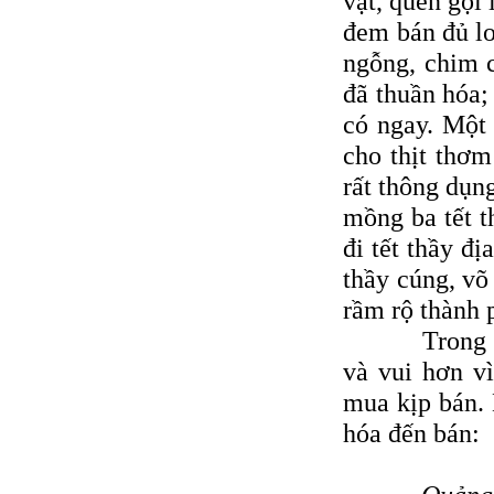
vật, quen gọi
đem bán đủ loạ
ngỗng, chim c
đã thuần hóa;
có ngay. Một 
cho thịt thơ
rất thông dụn
mồng ba tết t
đi tết thầy đị
thầy cúng, võ 
rầm rộ thành 
Trong hai p
và vui hơn vì
mua kịp bán. 
hóa đến bán: