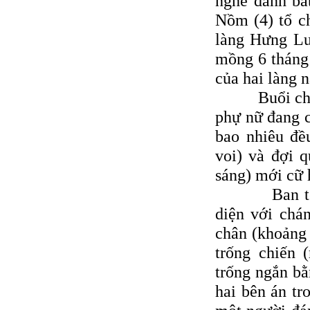
nghề đánh bắ
Nồm (4) tổ c
làng Hưng Lư
mồng 6 tháng 
của hai làng n
Buổi chiều t
phự nữ đang 
bao nhiêu đề
voi) và đợi 
sáng) mới cữ 
Ban tế lễ g
diện với chán
chân (khoảng 
trống chiến 
trống ngắn bằ
hai bên án tr