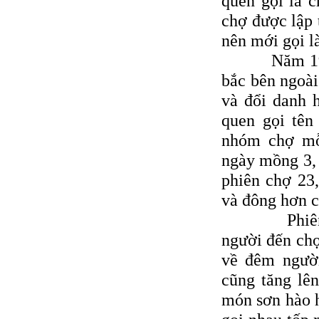
quen gọi là 
chợ được lập
nên mới gọi 
Năm 1940, 
bắc bên ngoài
và đổi danh 
quen gọi tên
nhóm chợ mỗ
ngày mồng 3, 
phiên chợ 23
và đông hơn c
Phiên chợ 
người đến chợ
về đêm ngườ
cũng tăng lên
món sơn hào h