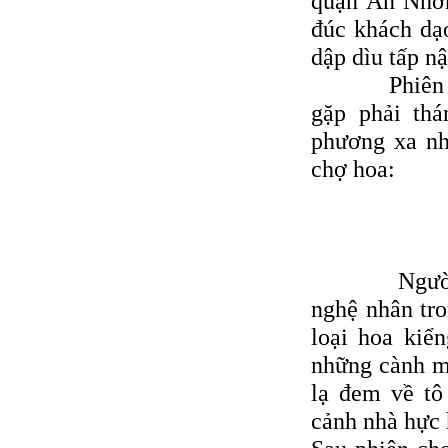
quận An Nhơn
đúc khách dạ
dập dìu tấp nậ
Phiên chợ 2
gặp phải thá
phương xa nh
chợ hoa:
Người ta đ
nghệ nhân tr
loại hoa kiể
những cành m
lạ đem về tô
cảnh nhà hực 