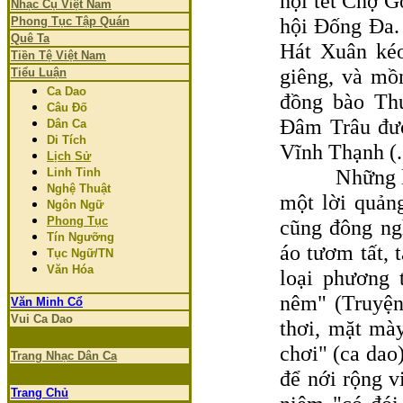
hội tết Chợ G
Nhạc Cụ Việt Nam
hội Ðống Ða. 
Phong Tục Tập Quán
Quê Ta
Hát Xuân kéo
Tiền Tệ Việt Nam
giêng, và mồ
Tiểu Luận
Ca Dao
đồng bào Th
Câu Đố
Ðâm Trâu đượ
Dân Ca
Di Tích
Vĩnh Thạnh (.
Lịch Sử
Những lễ hộ
Linh Tinh
Nghệ Thuật
một lời quản
Ngôn Ngữ
Phong Tục
cũng đông ng
Tín Ngưỡng
áo tươm tất, 
Tục Ngữ/TN
Văn Hóa
loại phương 
nêm" (Truyện
Văn Minh Cổ
Vui Ca Dao
thơi, mặt mà
chơi" (ca dao
Trang Nhạc Dân Ca
để nới rộng v
Trang Chủ