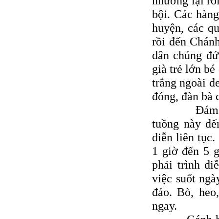
nhường lại ro
bội. Các hàng
huyện, các qu
rồi đến Chánh
dân chúng đứn
già trẻ lớn bé
trắng ngoài đ
đóng, đàn bà 
Ðám hát ké
tuồng này đế
diễn liên tục.
1 giờ đến 5 g
phải trình d
việc suốt ngà
đáo. Bò, heo,
ngay.