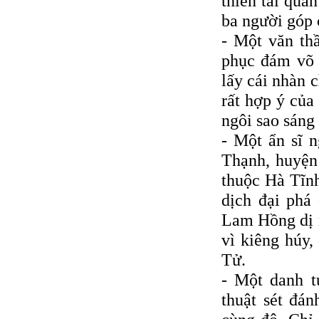
thiên tài quâ
ba người góp 
- Một văn th
phục đám võ t
lấy cái nhàn 
rất hợp ý củ
ngôi sao sáng
- Một ẩn sĩ 
Thạnh, huyện
thuộc Hà Tĩnh
dịch đại phá
Lam Hồng dị 
vì kiêng húy
Tử.
- Một danh t
thuật sét đán