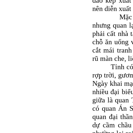
đào kép xuất
nên diễn xuất 
Mặc dù sân
nhưng quan lạ
phải cất nhà 
chỗ ăn uống 
cắt mái tranh
rũ màn che, li
Tỉnh có đội 
rợp trời, gươm
Ngày khai mạc
nhiều đại biể
giữa là quan
có quan Án Sá
quan đại thần
dự cầm chầu 