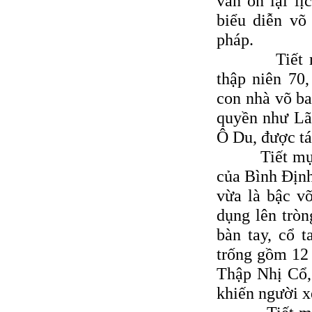
văn ôn lại l
biểu diễn võ 
pháp.
Tiết mục v
thập niên 70
con nhà võ ba
quyền như Lã
Ô Du, được tá
Tiết mục nh
của Bình Ðịnh
vừa là bậc võ
dụng lên tròn
bàn tay, cổ t
trống gồm 12 
Thập Nhị Cổ,
khiến người x