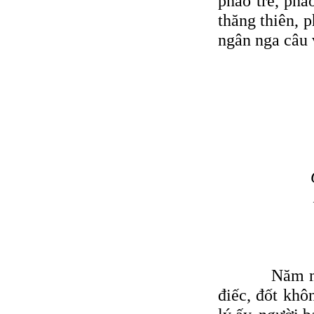
pháo tre, phá
thăng thiên, 
ngân nga câu v
Năm mới, ng
điếc, đốt khô