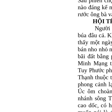
Sau phiên chợ
nào đáng kể n
rước ông bà v
HỘI T
Người ta qu
búa đâu cả. K
thấy một ngà
bán nho nhỏ n
bãi đất bằng 
Minh Mạng t
Tuy Phước ph
Thạnh thuộc t
phong cảnh l
Úc ôm choàng
nhánh sông T
cao dốc, có h