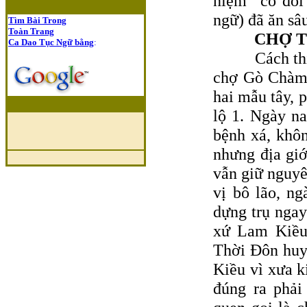
niệm "có đói
ngữ) đã ăn sâ
Tìm Bài Trong
Toàn Trang
CHỢ TẾ
Ca Dao Tục Ngữ bằng
:
Cách thị trấ
chợ Gò Chàm 
hai mẫu tây, 
lộ 1. Ngày na
bệnh xá, khôn
nhưng địa giớ
vẫn giữ nguyê
vị bô lão, n
dựng trụ ngay
xứ Lam Kiều
Thời Ðôn huy
Kiều vì xưa k
đúng ra phải