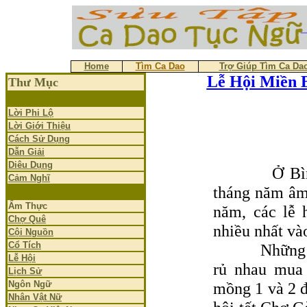
Home
Tìm Ca Dao
Trợ Giúp Tìm Ca Da
Lễ Hội Miền 
Thư Mục
Lời Phi Lộ
Lời Giới Thiệu
Cách Sử Dụng
Dẫn Giải
Diêu Dụng
Ở Bìn
Cảm Nghĩ
tháng năm âm 
Ẩm Thực
năm, các lễ 
Chợ Quê
nhiều nhất và
Cội Nguồn
Cổ Tích
Những ngày 
Lễ Hội
rủ nhau mua
Lịch Sử
Ngôn Ngữ
mồng 1 và 2 đ
Nhân Vật Nữ