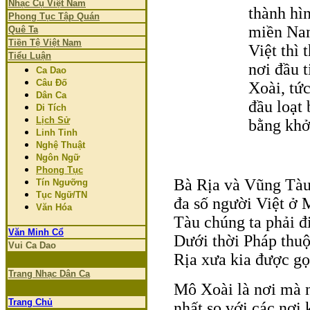
Nhạc Cụ Việt Nam
thành hì
Phong Tục Tập Quán
miền Nam
Quê Ta
Tiền Tệ Việt Nam
Việt thì 
Tiểu Luận
nơi đầu 
Ca Dao
Câu Đố
Xoài, tứ
Dân Ca
đầu loạt
Di Tích
Lịch Sử
bằng khở
Linh Tinh
Nghệ Thuật
Ngôn Ngữ
Phong Tục
Bà Rịa và Vũng Tàu 
Tín Ngưỡng
Tục Ngữ/TN
đa số người Việt ở
Văn Hóa
Tàu chúng ta phải đ
Văn Minh Cổ
Dưới thời Pháp thuộ
Vui Ca Dao
Rịa xưa kia được gọ
Trang Nhạc Dân Ca
Mô Xoài là nơi mà n
Trang Chủ
nhất so với các nơ