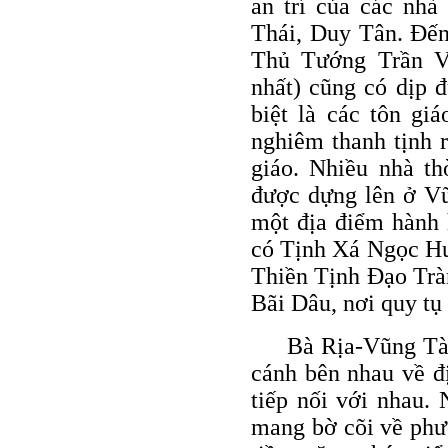
an trí của các nh
Thái, Duy Tân. Đến
Thủ Tướng Trần V
nhất) cũng có dịp đ
biệt là các tôn gi
nghiêm thanh tịnh r
giáo. Nhiều nhà th
được dựng lên ở Vũ
một địa điểm hành 
có Tịnh Xá Ngọc Hư
Thiền Tịnh Đạo Trà
Bãi Dâu, nơi quy tụ
Bà Rịa-Vũng Tàu
cánh bên nhau về đị
tiếp nối với nhau.
mang bờ cõi về phư