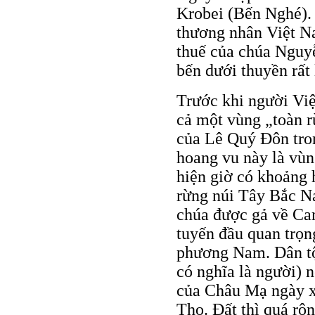
Krobei (Bến Nghé). 
thương nhân Việt N
thuế của chúa Nguyễ
bến dưới thuyền rất
Trước khi người Việ
cả một vùng „toàn 
của Lê Quý Đôn tro
hoang vu này là vùn
hiện giờ có khoảng 
rừng núi Tây Bắc N
chúa được gả về Ca
tuyến đầu quan trọng
phương Nam. Dân t
có nghĩa là người) 
của Châu Mạ ngày x
Tho. Đất thì quá rộ