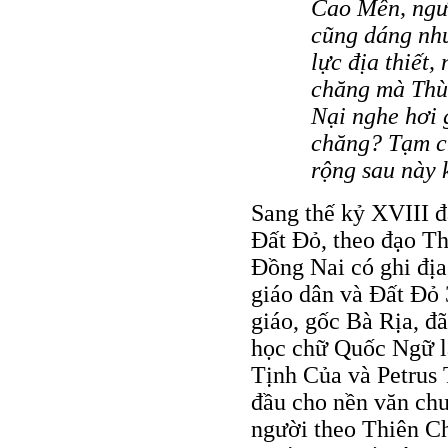
Cao Mên, ngư
cũng dáng như
lực địa thiết
chăng mà Thù 
Nại nghe hơi 
chăng? Tạm c
rộng sau này 
Sang thế kỷ XVIII 
Đất Đỏ, theo đạo Th
Đồng Nai có ghi đị
giáo dân và Đất Đỏ
giáo, gốc Bà Rịa, đã
học chữ Quốc Ngữ l
Tịnh Của và Petrus 
đầu cho nền văn ch
người theo Thiên C