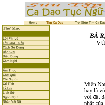
Home
Tìm Ca Dao
Trợ Giúp Tìm Ca Da
Thư Mục
BÀ R
Lời Phi Lộ
VÙN
Lời Giới Thiệu
Cách Sử Dụng
Dẫn Giải
Diêu Dụng
Cảm Nghĩ
Nguyễn
Ẩm Thực
Chợ Quê
Cội Nguồn
Miền Nam
Cổ Tích
Lễ Hội
hay là v
Lịch Sử
với đất đ
Ngôn Ngữ
Nhân Vật Nữ
nhất của