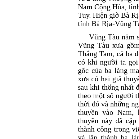
Nam Cộng Hòa, tỉnh
Tuy. Hiện giờ Bà R
tỉnh Bà Rịa-Vũng T
Vũng Tàu nằm sá
Vũng Tàu xưa gồm 
Thắng Tam, cả ba đ
có khi người ta gọ
gốc của ba làng ma
xưa có hai giả thuy
sau khi thống nhất 
theo một số người t
thời đó và những ng
thuyền vào Nam, k
thuyền này đã cặp
thành công trong v
và lập thành ba là