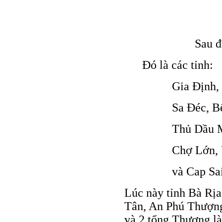
THỦ, TÂY,
CHỢ, VĨNH
Sau đ
Đó là các tỉnh:
Gia Định,
Sa Đéc, B
Thủ Dầu M
Chợ Lớn, 
và Cap Sai
Lúc này tỉnh Bà Rịa
Tân, An Phú Thượn
và 2 tổng Thượng l