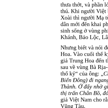
thưa thớt, và phần 
thú. Khi người Việt
Xoài thì người Mạ t
dân mới đến khai p
sinh sống ở vùng ph
Khánh, Bảo Lộc, L
Nhưng biết và nói đ
Hoa. Vào cuối thế k
giả Trung Hoa đến 
sau về vùng Bà Rịa
thổ ký“ của ông: „
C
Biển Đông) đi ngan
Thành. Ở đấy nhờ gi
thị trấn Chân Bồ, đ
giả Việt Nam cho rằ
Vũng Tàu.