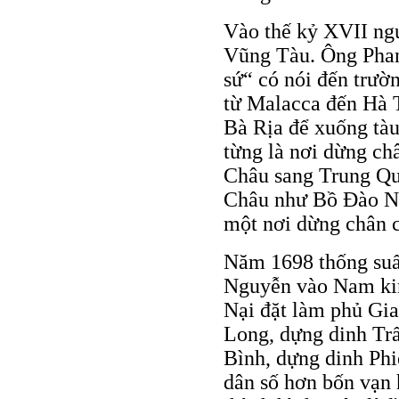
Vào thế kỷ XVII ng
Vũng Tàu. Ông Phan
sứ“ có nói đến trườ
từ Malacca đến Hà T
Bà Rịa để xuống tà
từng là nơi dừng ch
Châu sang Trung Quố
Châu như Bồ Đào Nh
một nơi dừng chân c
Năm 1698 thống su
Nguyễn vào Nam ki
Nại đặt làm phủ Gi
Long, dựng dinh Tr
Bình, dựng dinh Phi
dân số hơn bốn vạn