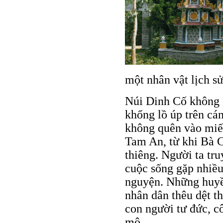
một nhân vật lịch s
Núi Dinh Cố không 
khổng lồ úp trên c
không quên vào miế
Tam An, từ khi Bà C
thiêng. Người ta tr
cuộc sống gặp nhiề
nguyện. Những huyền
nhân dân thêu dệt t
con người tư đức, c
mộ.