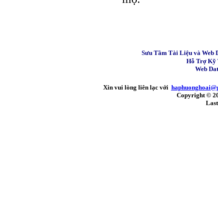
Sưu Tầm Tài Liệu và Web 
Hỗ Trợ Kỹ
Web Dat
Xin vui lòng liên lạc với
haphuonghoai@
Copyright © 2
Last