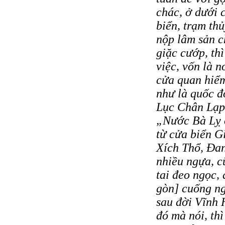
chác, ở dưới 
biển, trạm thủ
nộp lâm sản c
giặc cướp, th
việc, vốn là 
cửa quan hiểm 
như là quốc đ
Lục Chân Lạp
„Nước Bà Lỵ 
từ cửa biển G
Xích Thổ, Đan
nhiều ngựa, c
tai đeo ngọc,
gòn] cuống n
sau đời Vĩnh 
đó mà nói, th