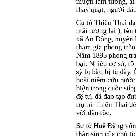
mượn làm tường, ai 
thay quạt, người đ
Cụ tổ Thiên Thai đ
mãi tương lai ), tên
xã An Đông, huyện 
tham gia phong trà
Năm 1895 phong trà
bại. Nhiều cơ sở, t
sỹ bị bắt, bị tù đà
hoài niệm cứu nước 
hiện trong cuộc sốn
đệ tử, đã đào tạo đ
trụ trì Thiên Thai đ
với dân tộc.
Sư tổ Huệ Đăng vốn
thân sinh của chủ t