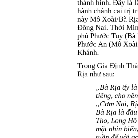
thành hình. Đây là l
hành chánh cai trị t
này Mô Xoài/Bà Rịa
Đồng Nai. Thời Mi
phủ Phước Tuy (Bà 
Phước An (Mô Xoài
Khánh.
Trong Gia Định Thà
Rịa như sau:
„Bà Rịa ấy là
tiếng, cho nê
„Cơm Nai, Rịa
Bà Rịa là đầ
Tho, Long Hồ 
mặt nhìn biển,
tuần để vời 