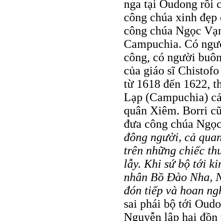
nga tại Oudong rồi 
công chúa xinh đẹp
công chúa Ngọc Vạn
Campuchia. Có người
công, có người buôn
của giáo sĩ Chistof
từ 1618 đến 1622, t
Lạp (Campuchia) cả 
quân Xiêm. Borri cũ
đưa công chúa Ngọc
đông người, cả quan
trên những chiếc thu
lẫy. Khi sứ bộ tới 
nhân Bồ Đào Nha, N
đón tiếp và hoan n
sai phái bộ tới Oud
Nguyễn lập hai đồn 