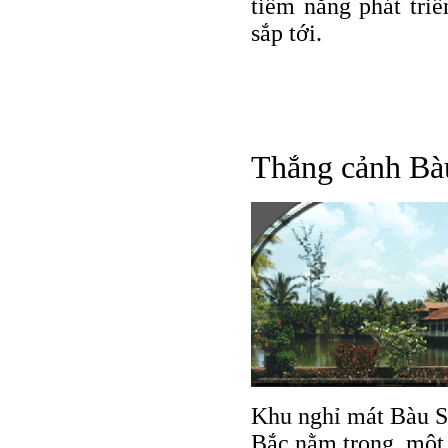
tiềm năng phát tri
sắp tới.
Thắng cảnh Bà
Khu nghỉ mát Bàu S
Bắc nằm trong
một