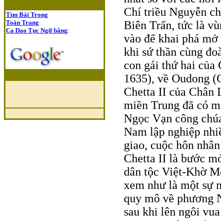
Chí triều Nguyễn ch
Tìm Bài Trong
Toàn Trang
Biên Trấn, tức là vù
Ca Dao Tục Ngữ bằng
:
vào để khai phá m
khi sứ thần cùng đo
con gái thứ hai củ
1635), về Oudong (
Chetta II của Chân L
miền Trung đã có mặ
Ngọc Vạn công chúa
Nam lập nghiệp nhiề
giao, cuộc hôn nhâ
Chetta II là bước m
dân tộc Việt-Khờ M
xem như là một sự 
quy mô về phương N
sau khi lên ngôi vu