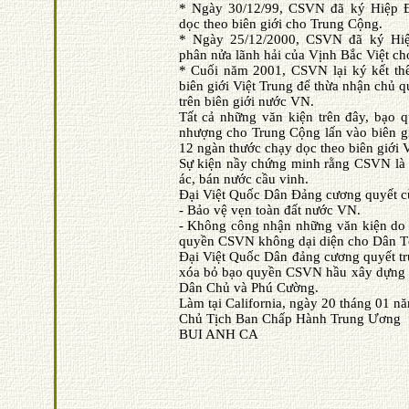
* Ngày 30/12/99, CSVN đã ký Hiệp Ð
dọc theo biên giới cho Trung Cộng.
* Ngày 25/12/2000, CSVN đã ký Hi
phân nửa lãnh hải của Vịnh Bắc Việt c
* Cuối năm 2001, CSVN lại ký kết t
biên giới Việt Trung để thừa nhận chủ
trên biên giới nước VN.
Tất cả những văn kiện trên đây, bạo
nhượng cho Trung Cộng lấn vào biên g
12 ngàn thước chạy dọc theo biên giới V
Sự kiện nầy chứng minh rằng CSVN là t
ác, bán nước cầu vinh.
Ðại Việt Quốc Dân Ðảng cương quyết c
- Bảo vệ vẹn toàn đất nước VN.
- Không công nhận những văn kiện do
quyền CSVN không dại diện cho Dân 
Ðại Việt Quốc Dân đảng cương quyết tr
xóa bỏ bạo quyền CSVN hầu xây dựng
Dân Chủ và Phú Cường.
Làm tại California, ngày 20 tháng 01 n
Chủ Tịch Ban Chấp Hành Trung Ương
BUI ANH CA