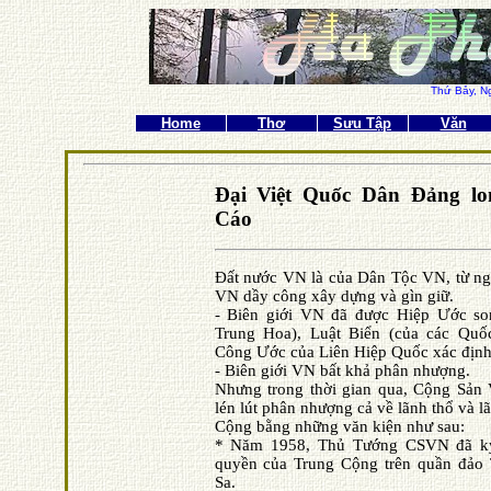
Thứ Bảy,
N
Home
Thơ
Sưu Tập
Văn
Ðại Việt Quốc Dân Ðảng lo
Cáo
Ðất nước VN là của Dân Tộc VN, từ n
VN dầy công xây dựng và gìn giữ.
- Biên giới VN đã được Hiệp Ước so
Trung Hoa), Luật Biển (của các Quố
Công Ước của Liên Hiệp Quốc xác định
- Biên giới VN bất khả phân nhượng.
Nhưng trong thời gian qua, Cộng Sản
lén lút phân nhượng cả về lãnh thổ và 
Cộng bằng những văn kiện như sau:
* Năm 1958, Thủ Tướng CSVN đã ký
quyền của Trung Cộng trên quần đảo
Sa.