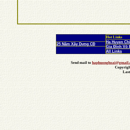
Hot Links
Ha Huyen Ch
25 Năm Xây Dựng CĐ
Gia Đình Võ 
All Links
Send mail to
haphuonghoai@gmail
Copyrigh
Last