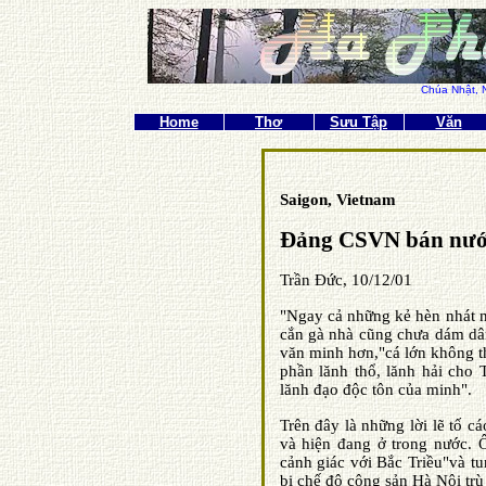
Chúa Nhật,
Home
Thơ
Sưu Tập
Văn
Saigon, Vietnam
Ð
ảng CSVN bán nư
Trần Ðức, 10/12/01
"Ngay cả những kẻ hèn nhát 
cắn gà nhà cũng chưa dám dâ
văn minh hơn,"cá lớn không th
phần lănh thổ, lănh hải cho
lănh đạo độc tôn của minh".
Trên đây là những lời lẽ tố c
và hiện đang ở trong nước. 
cảnh giác với Bắc Triều"và tu
bị chế độ cộng sản Hà Nội trù 