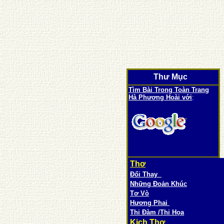
Thư Mục
Tìm Bài Trong Toàn Trang
Hà Phương Hoài với
:
Thơ
Đổi Thay
Những Đoản Khúc
Tơ Vò
Hương Phai
Thi Đàm /Thi Họa
Kịch Thơ