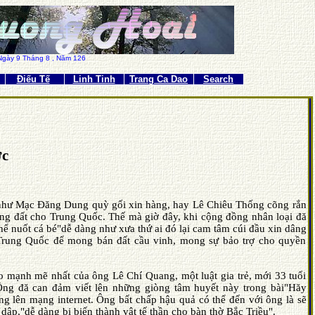
Ngày 9
Tháng 8
, Năm 126
Điếu Tế
Linh Tinh
Trang Ca Dao
Search
ớc
như Mạc Ðăng Dung quỳ gối xin hàng, hay Lê Chiêu Thống cõng rắn
ng đất cho Trung Quốc. Thế mà giờ đây, khi cộng đồng nhân loại đă
ể nuốt cá bé"dễ dàng như xưa thứ ai đó lại cam tâm cúi đầu xin dâng
 Trung Quốc để mong bán đất cầu vinh, mong sự bảo trợ cho quyền
áo mạnh mẽ nhất của ông Lê Chí Quang, một luật gia trẻ, mới 33 tuổi
Ông đă can đảm viết lên những giòng tâm huyết này trong bài"Hăy
ng lên mạng internet. Ông bất chấp hậu quả có thể đến với ông là sẽ
dập,"dễ dàng bị biến thành vật tế thần cho bàn thờ Bắc Triều".