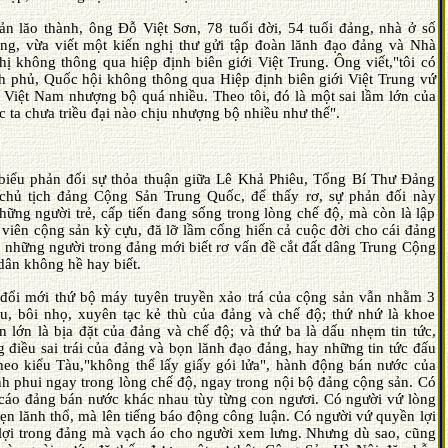
n lăo thành, ông Ðỗ Việt Sơn, 78 tuổi đời, 54 tuổi đảng, nhà ở số
ng, vừa viết một kiến nghị thư gửi tập đoàn lănh đạo đảng và Nhà
 không thông qua hiệp định biên giới Việt Trung. Ông viết,"tôi có
h phủ, Quốc hội không thông qua Hiệp định biên giới Việt Trung vứ
 Việt Nam nhượng bộ quá nhiều. Theo tôi, đó là một sai lầm lớn của
ta chưa triều đại nào chịu nhượng bộ nhiều như thế".
 biểu phản đối sự thỏa thuận giữa Lê Khả Phiêu, Tổng Bí Thư Ðảng
hủ tịch đảng Cộng Sản Trung Quốc, để thấy rơ, sự phản đối này
hững người trẻ, cấp tiến đang sống trong lòng chế độ, mà còn là lập
viên cộng sản kỳ cựu, đă lỡ lầm cống hiến cả cuộc đời cho cái đảng
ỉ những người trong đảng mới biết rơ vấn đề cắt đất dâng Trung Cộng
dân không hề hay biết.
ó đổi mới thứ bộ máy tuyên truyền xảo trá của cộng sản vẫn nhằm 3
ấu, bôi nhọ, xuyên tạc kẻ thù của đảng và chế độ; thứ nhứ là khoe
 lớn là bịa đặt của đảng và chế độ; và thứ ba là dấu nhẹm tin tức,
g điều sai trái của đảng và bọn lănh đạo đảng, hay những tin tức đấu
theo kiểu Tàu,"không thể lấy giấy gói lửa", hành động bán nước của
h phui ngay trong lòng chế độ, ngay trong nội bộ đảng cộng sản. Có
 cáo đảng bán nước khác nhau tùy từng con ngươi. Có người vứ lòng
ẹn lănh thổ, mà lên tiếng báo động công luận. Có người vứ quyền lợi
lợi trong đảng mà vạch áo cho người xem lưng. Nhưng dù sao, cũng