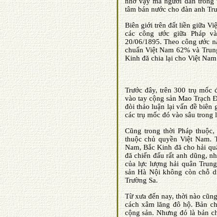
nhờ vậy mà người dân trong 
tâm bán nước cho đàn anh Tr
Biên giới trên đất liền giữa 
các công ước giữa Pháp và
20/06/1895. Theo công ước nà
chuẩn Việt Nam 62% và Trung
Kinh đă chia lại cho Việt N
Trước đây, trên 300 trụ mốc
vào tay cộng sản Mao Trạch Ð
đòi thảo luận lại vấn đề biên
các trụ mốc đó vào sâu trong 
Cũng trong thời Pháp thuộc
thuộc chủ quyền Việt Nam. T
Nam, Bắc Kinh đă cho hải qu
đă chiến đấu rất anh dũng, n
của lực lượng hải quân Trun
sản Hà Nội không còn chỗ dự
Trường Sa.
Từ xưa đến nay, thời nào cũng
cách xâm lăng đô hộ. Bản ch
cộng sản. Nhưng đó là bản c