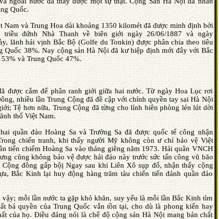
và ngoài nước đă thấy được một sự thật. Cộng Sản Hà Nội đă nhẫn
ung Quốc.
Việt Nam và Trung Hoa dài khoảng 1350 kilomét đă được minh định bởi
 triều đứnh Nhà Thanh về biên giới ngày 26/06/1887 và ngày
y, lănh hải vịnh Bắc Bộ (Golfe du Tonkin) được phân chia theo tiêu
 Quốc 38%. Nay cộng sản Hà Nội đă kư hiệp định mới đây với Bắc
am 53% và Trung Quốc 47%.
 đă được cắm để phân ranh giới giữa hai nước. Từ ngày Hoa Lục rơi
ông, nhiều lần Trung Cộng đă đề cập với chính quyền tay sai Hà Nội
 giới; Tệ hơn nữa, Trung Cộng đă từng cho lính biên phòng lén lút dời
lănh thổ Việt Nam.
, hai quần đảo Hoàng Sa và Trường Sa đă được quốc tế công nhận
rong chiến tranh, khi thấy người Mỹ không còn ư chí bảo vệ Việt
ân tiến chiếm Hoàng Sa vào tháng giêng năm 1973. Hải quân VNCH
hưng cũng không bảo vệ được hải đảo này trước sức tấn công vũ băo
g Cộng đông gấp bộị Ngay sau khi Liên Xô sụp đổ, nhận thấy cộng
a, Bắc Kinh lại huy động hàng trăm tàu chiến tiến đánh quần đảo
 vậy; mỗi lần nước ta gặp khó khăn, suy yếu là mỗi lần Bắc Kinh tìm
ất bá quyền của Trung Quốc vẫn tồn tại, cho dù là phong kiến hay
hất của họ. Ðiều đáng nói là chế độ cộng sản Hà Nội mang bản chất