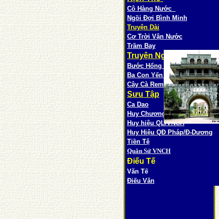
Cô Hàng Nước
Ngồi Đợi Bình Minh
Truyện D
ài
Cơ Trời Vận Nước
Trầm Bay
Truyện Ngắn
Bước Hổng Chân Không
Ba Con Yến Nhỏ
Cây Cà Rem Đầu Đời
Sưu Tập
Ca Dao
Huy Chương VNCH
Huy hiệu QL/VNCH
Huy Hiệu QĐ Pháp/Đ-Dương
Tiền Tệ
Quân Sử VNCH
Điếu Tế
Văn Tế
Điếu Văn