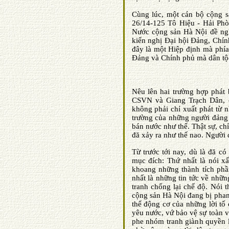
Cùng lúc, một cán bộ cộng sả
26/14-125 Tô Hiệu - Hải Phò
Nước cộng sản Hà Nội đề nghị
kiến nghị Ðại hội Ðảng, Chín
đây là một Hiệp định mà phía
Ðảng và Chính phủ mà dân tộc 
Nêu lên hai trường hợp phát
CSVN và Giang Trạch Dân, c
không phải chỉ xuất phát từ n
trường của những người đảng 
bán nước như thế. Thật sự, ch
đă xảy ra như thế nao. Người 
Từ trước tới nay, dù là đă c
mục đích: Thứ nhất là nói x
khoang những thành tích phần
nhất là những tin tức về nhữn
tranh chống lại chế độ. Nói 
cộng sản Hà Nội đang bị phan
thể động cơ của những lời tố
yêu nước, vứ bảo vệ sự toàn v
phe nhóm tranh giành quyền 