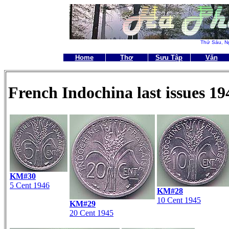
Thứ Sáu,
N
Home
Thơ
Sưu Tập
Văn
French Indochina last issues 1
KM#30
5 Cent 1946
KM#28
10 Cent 1945
KM#29
20 Cent 1945