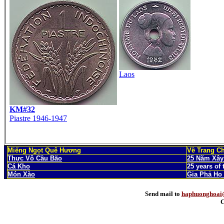
Laos
KM#32
Piastre 1946-1947
Miếng Ngọt Quê Hương
Về Trang C
Thực Vô Cầu Bão
25 Năm Xây
Cá Kho
25 years of
Món Xào
Gia Phả Họ
Send mail to
haphuonghoai
C