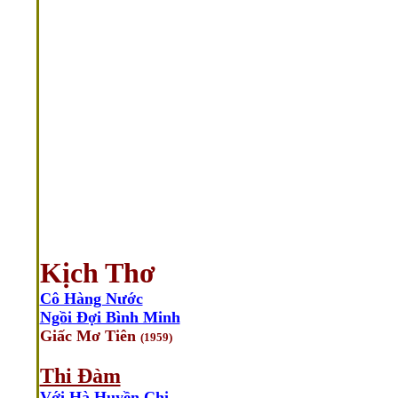
Kịch Thơ
Cô Hàng Nước
Ngồi Đợi Bình Minh
Giấc Mơ Tiên
(1959)
Thi Đàm
Với Hà Huyền Chi