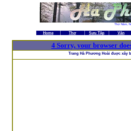
Thứ Năm,
N
Home
Thơ
Sưu Tập
Văn
4 Sorry, your browser doe
Trang Hà Phương Hoài đuợc xây 