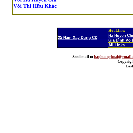
Với Thi Hữu Khác
Hot Links
Ha Huyen Ch
25 Năm Xây Dựng CĐ
Gia Đình Võ 
All Links
Send mail to
haphuonghoai@gmail
Copyrigh
Last