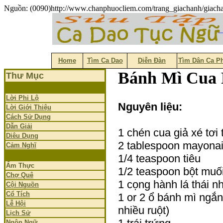
Nguồn: (0090)http://www.chanphuocliem.com/trang_giachanh/gia
Home
Tìm Ca Dao
Diễn Đàn
Tìm Dân Ca P
Bánh Mì Cua
Thư Mục
Lời Phi Lộ
Nguyên liệu:
Lời Giới Thiệu
Cách Sử Dụng
Dẫn Giải
1 chén cua giả xé tơi 
Diêu Dụng
2 tablespoon mayona
Cảm Nghĩ
1/4 teaspoon tiêu
Ẩm Thực
1/2 teaspoon bột muối
Chợ Quê
1 cọng hành lá thái n
Cội Nguồn
Cổ Tích
1 or 2 ổ bánh mì ngắn 
Lễ Hội
nhiều ruột)
Lịch Sử
Ngôn Ngữ