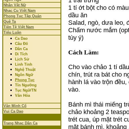
1 trái trứng
Nhân Vật Nữ
1 tí ớt bột cho có mà
Nhạc Cụ Việt Nam
dầu ăn
Phong Tục Tập Quán
Salad, ngò, dưa leo, 
Quê Ta
Tiền Tệ Việt Nam
Chấm nước mắm (opti
Tiểu Luận
tùy ý)
Ca Dao
Câu Đố
Dân Ca
Cách Làm:
Di Tích
Lịch Sử
Linh Tinh
Cho vào chảo 1 tí dầ
Nghệ Thuật
chín, trút ra bát cho 
Ngôn Ngữ
Phong Tục
hành lá vào trộn đều,
Tín Ngưỡng
vào.
Tục Ngữ/TN
Văn Hóa
Bánh mì thái miếng trò
Văn Minh Cổ
chảo khoảng 2 teaspo
Vui Ca Dao
trét cua, úp mặt trét 
Trang Nhạc Dân Ca
mặt bánh mì, khoảng 1