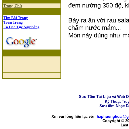
đem nướng 350 độ, k
Trang Chủ
Tìm Bài Trong
Bày ra ăn với rau sal
Toàn Trang
chấm nước mắm...
Ca Dao Tục Ngữ bằng
:
Món này dùng như món
Sưu Tầm Tài Liệu và Web D
Kỹ Thuật Tru
Sưu tầm Nhạc D
Xin vui lòng liên lạc với
haphuonghoai@g
Copyright © 2
Last