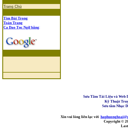
Trang Chủ
Tìm Bài Trong
Toàn Trang
Ca Dao Tục Ngữ bằng
:
Sưu Tầm Tài Liệu và Web 
Kỹ Thuật Tru
Sưu tầm Nhạc 
Xin vui lòng liên lạc với
haphuonghoai@
Copyright © 2
Last