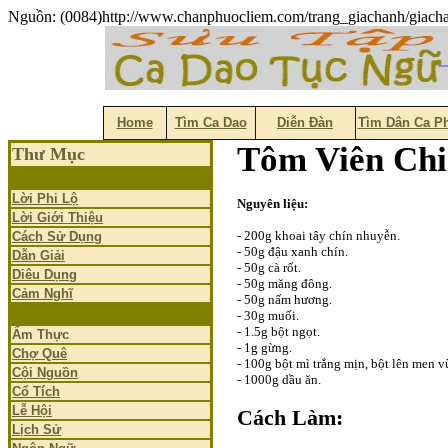
Nguồn: (0084)http://www.chanphuocliem.com/trang_giachanh/giac
Home
Tìm Ca Dao
Diễn Đàn
Tìm Dân Ca P
Tôm Viên Chi
Thư Mục
Lời Phi Lộ
Nguyên liệu:
Lời Giới Thiệu
- 200g khoai tây chín nhuyễn.
Cách Sử Dụng
- 50g đậu xanh chín.
Dẫn Giải
- 50g cà rốt.
Diêu Dụng
- 50g măng đông.
Cảm Nghĩ
- 50g nấm hương.
- 30g muối.
- 1.5g bột ngọt.
Ẩm Thực
- 1g gừng.
Chợ Quê
- 100g bột mì trắng mịn, bột lên men v
Cội Nguồn
- 1000g dầu ăn.
Cổ Tích
Lễ Hội
Cách Làm:
Lịch Sử