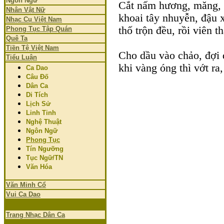
Ngôn Ngữ
Cắt nấm hương, măng, c
Nhân Vật Nữ
khoai tây nhuyễn, đậu x
Nhạc Cụ Việt Nam
thố trộn đều, rồi viên 
Phong Tục Tập Quán
Quê Ta
Tiền Tệ Việt Nam
Cho dầu vào chảo, đợi 
Tiểu Luận
khi vàng óng thì vớt ra,
Ca Dao
Câu Đố
Dân Ca
Di Tích
Lịch Sử
Linh Tinh
Nghệ Thuật
Ngôn Ngữ
Phong Tục
Tín Ngưỡng
Tục Ngữ/TN
Văn Hóa
Văn Minh Cổ
Vui Ca Dao
Trang Nhạc Dân Ca