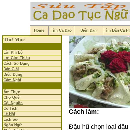
Home
Tìm Ca Dao
Diễn Đàn
Tìm Dân Ca P
Thư Mục
Lời Phi Lộ
Lời Giới Thiệu
Cách Sử Dụng
Dẫn Giải
Diêu Dụng
Cảm Nghĩ
Ẩm Thực
Chợ Quê
Cội Nguồn
Cổ Tích
Cách làm:
Lễ Hội
Lịch Sử
Ngôn Ngữ
Đậu hũ chọn loại đậu