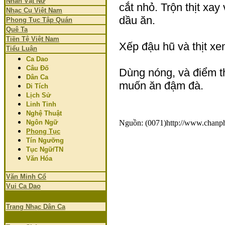
Nhân Vật Nữ
cắt nhỏ. Trộn thịt xa
Nhạc Cụ Việt Nam
dầu ăn.
Phong Tục Tập Quán
Quê Ta
Tiền Tệ Việt Nam
Xếp đậu hũ và thịt xe
Tiểu Luận
Ca Dao
Câu Đố
Dùng nóng, và điểm t
Dân Ca
muốn ăn đậm đà.
Di Tích
Lịch Sử
Linh Tinh
Nghệ Thuật
Ngôn Ngữ
Nguồn: (0071)http://www.chanph
Phong Tục
Tín Ngưỡng
Tục Ngữ/TN
Văn Hóa
Văn Minh Cổ
Vui Ca Dao
Trang Nhạc Dân Ca