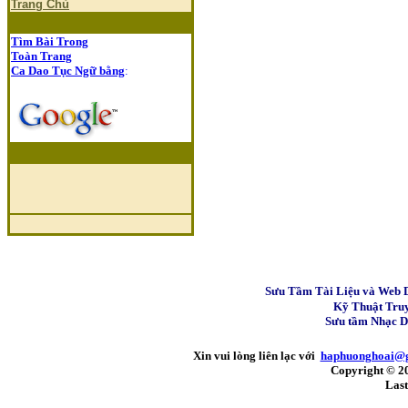
Trang Chủ
Tìm Bài Trong
Toàn Trang
Ca Dao Tục Ngữ bằng
:
Sưu Tầm Tài Liệu và Web 
Kỹ Thuật Tru
Sưu tầm Nhạc 
Xin vui lòng liên lạc với
haphuonghoai@
Copyright © 2
Last