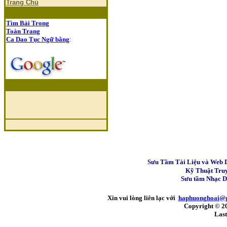
Trang Chủ
Tìm Bài Trong
Toàn Trang
Ca Dao Tục Ngữ bằng
:
Sưu Tầm Tài Liệu và Web 
Kỹ Thuật Tru
Sưu tầm Nhạc 
Xin vui lòng liên lạc với
haphuonghoai@
Copyright © 2
Last