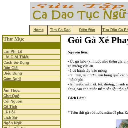
Home
Tìm Ca Dao
Diễn Đàn
Tìm Dân Ca P
Gỏi Gà Xé Pha
Thư Mục
Lời Phi Lộ
Nguyên liệu:
Lời Giới Thiệu
- Ức gà luộc (khi luộc nhớ thêm gia vị 
Cách Sử Dụng
xé miếng vừa ăn.
Dẫn Giải
- 1 củ hành tây bào mỏng
Diêu Dụng
- rau răm, rau thơm, rau húng quế, cắt 
Cảm Nghĩ
- hành phi
- làm nước mắm ớt, tỏi, đường, chanh n
chua, sao cho nước mắm sền sệt trộn g
Ẩm Thực
Chợ Quê
Cách Làm:
Cội Nguồn
Cổ Tích
Lễ Hội
* Trộn thịt gà với nước mắm đã pha. Ra
Lịch Sử
Ngôn Ngữ