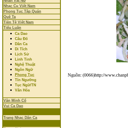
Nhân Vật Nữ
Nhạc Cụ Việt Nam
Phong Tục Tập Quán
Quê Ta
Tiền Tệ Việt Nam
Tiểu Luận
Ca Dao
Câu Đố
Dân Ca
Di Tích
Lịch Sử
Linh Tinh
Nghệ Thuật
Ngôn Ngữ
Phong Tục
Nguồn: (0066)http://www.chanp
Tín Ngưỡng
Tục Ngữ/TN
Văn Hóa
Văn Minh Cổ
Vui Ca Dao
Trang Nhạc Dân Ca