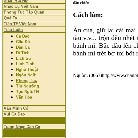
Nhân Vật Nữ
dầu chiên
Nhạc Cụ Việt Nam
Phong Tục Tập Quán
Cách làm:
Quê Ta
Tiền Tệ Việt Nam
Ăn cua, giữ lại cái mai 
Tiểu Luận
Ca Dao
tàu v.v... trộn đều nhé
Câu Đố
bánh mì. Bắc dầu lên 
Dân Ca
bánh mì trét bơ toỉ bột
Di Tích
Lịch Sử
Linh Tinh
Nghệ Thuật
Ngôn Ngữ
Nguồn: (0067)http://www.chanp
Phong Tục
Tín Ngưỡng
Tục Ngữ/TN
Văn Hóa
Văn Minh Cổ
Vui Ca Dao
Trang Nhạc Dân Ca