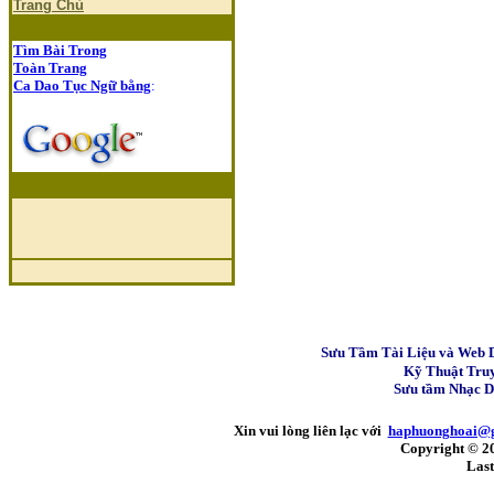
Trang Chủ
Tìm Bài Trong
Toàn Trang
Ca Dao Tục Ngữ bằng
:
Sưu Tầm Tài Liệu và Web 
Kỹ Thuật Tru
Sưu tầm Nhạc 
Xin vui lòng liên lạc với
haphuonghoai@
Copyright © 2
Last