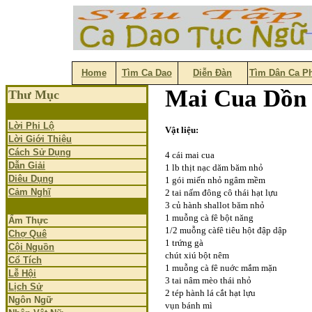
Home
Tìm Ca Dao
Diễn Đàn
Tìm Dân Ca P
Mai Cua Dồn 
Thư Mục
Lời Phi Lộ
Vật liệu:
Lời Giới Thiệu
Cách Sử Dụng
4 cái mai cua
Dẫn Giải
1 lb thịt nạc dăm băm nhỏ
Diêu Dụng
1 gói miến nhỏ ngâm mềm
Cảm Nghĩ
2 tai nấm đông cô thái hạt lựu
3 củ hành shallot băm nhỏ
1 muỗng cà fê bột năng
Ẩm Thực
1/2 muỗng càfê tiêu hột đập dập
Chợ Quê
1 trứng gà
Cội Nguồn
chút xiú bột nêm
Cổ Tích
1 muỗng cà fê nuớc mắm mặn
Lễ Hội
3 tai nâm mèo thái nhỏ
Lịch Sử
2 tép hành lá cắt hạt lựu
Ngôn Ngữ
vụn bánh mì