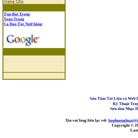
Trang Chủ
Tìm Bài Trong
Toàn Trang
Ca Dao Tục Ngữ bằng
:
Sưu Tầm Tài Liệu và Web 
Kỹ Thuật Tru
Sưu tầm Nhạc 
Xin vui lòng liên lạc với
haphuonghoai@
Copyright © 2
Last