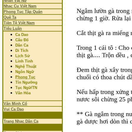
Nhân Vật Nữ
Nhạc Cụ Việt Nam
Ngâm lườn gà trong 
Phong Tục Tập Quán
chừng 1 giờ. Rửa lại 
Quê Ta
Tiền Tệ Việt Nam
Tiểu Luận
Cắt thịt gà ra miếng 
Ca Dao
Câu Đố
Dân Ca
Trong 1 cái tô : Cho 
Di Tích
thịt gà.... Trộn dều 
Lịch Sử
Linh Tinh
Nghệ Thuật
Đem thịt gà xây tron
Ngôn Ngữ
chuối có thoa chút d
Phong Tục
Tín Ngưỡng
Tục Ngữ/TN
Nếu hấp trong xửng t
Văn Hóa
nươc sôi chừng 25 p
Văn Minh Cổ
Vui Ca Dao
** Gà ngâm trong nư
gà dược hơi dòn thì c
Trang Nhạc Dân Ca