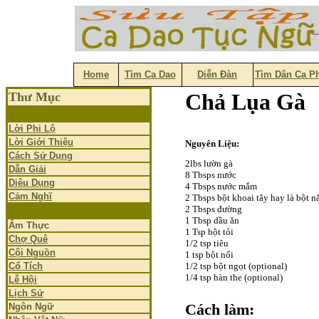
Home
Tìm Ca Dao
Diễn Đàn
Tìm Dân Ca P
Chả Lụa Gà
Thư Mục
Lời Phi Lộ
Lời Giới Thiệu
Nguyên Liệu:
Cách Sử Dụng
2lbs lườn gà
Dẫn Giải
8 Tbsps nước
Diêu Dụng
4 Tbsps nước mắm
Cảm Nghĩ
2 Tbsps bột khoai tây hay là bột n
2 Tbsps đường
1 Tbsp dầu ăn
Ẩm Thực
1 Tsp bột tỏi
Chợ Quê
1/2 tsp tiêu
Cội Nguồn
1 tsp bột nổi
Cổ Tích
1/2 tsp bột ngọt (optional)
1/4 tsp hàn the (optional)
Lễ Hội
Lịch Sử
Ngôn Ngữ
Cách làm: