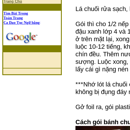
Trang Chủ
Lá chuối rửa sạch, 
Tìm Bài Trong
Toàn Trang
Ca Dao Tục Ngữ bằng
:
Gói thì cho 1/2 nếp 
đậu xanh lớp 4 và 1
ở trên mặt lại, xong
luộc 10-12 tiếng, k
chín đều. Thêm nướ
sượng. Luộc xong, 
lấy cái gì nặng nén
***Nhớ lót lá chuối
không bị đụng đáy 
Gở foil ra, gói plas
Cách gói bánh ch