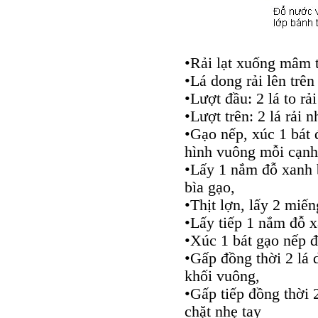
•Rải lạt xuống mâm t
•Lá dong rải lên trên 
•Lượt đầu: 2 lá to rả
•Lượt trên: 2 lá rải
•Gạo nếp, xúc 1 bát 
hình vuông mỗi cạnh
•Lấy 1 nắm đỗ xanh 
bìa gạo,
•Thịt lợn, lấy 2 miến
•Lấy tiếp 1 nắm đỗ xa
•Xúc 1 bát gạo nếp đ
•Gấp đồng thời 2 lá 
khối vuông,
•Gấp tiếp đồng thời 
chặt nhẹ tay