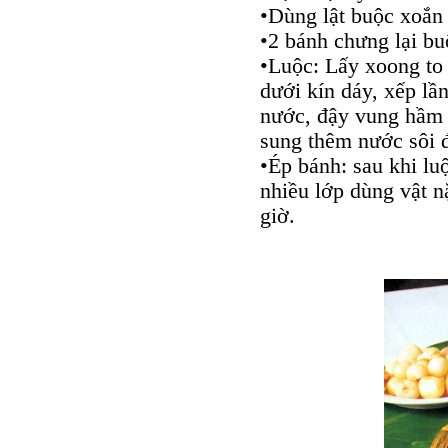
•Dùng lật buộc xoắn 
•2 bánh chưng lại b
•Luộc: Lấy xoong to 
dưới kín dáy, xếp lầ
nước, đậy vung hầm t
sung thêm nước sôi 
•Ép bánh: sau khi lu
nhiều lớp dùng vật n
giờ.