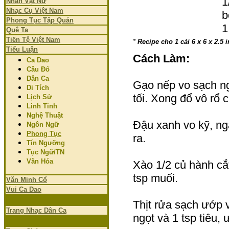
1
Nhân Vật Nữ
Nhạc Cụ Việt Nam
b
Phong Tục Tập Quán
1
Quê Ta
Tiền Tệ Việt Nam
*
Recipe cho 1 cái 6 x 6 x 2.5
Tiểu Luận
Cách Làm:
Ca Dao
Câu Đố
Dân Ca
Gạo nếp vo sạch n
Di Tích
tối. Xong đổ vô rổ 
Lịch Sử
Linh Tinh
Nghệ Thuật
Đậu xanh vo kỹ, ng
Ngôn Ngữ
Phong Tục
ra.
Tín Ngưỡng
Tục Ngữ/TN
Văn Hóa
Xào 1/2 củ hành cắt
tsp muối.
Văn Minh Cổ
Vui Ca Dao
Thịt rửa sạch ướp v
Trang Nhạc Dân Ca
ngọt và 1 tsp tiêu