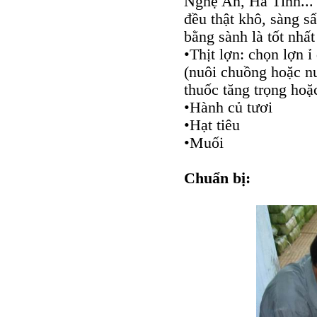
Nghệ An, Hà Tĩnh...
đều thật khô, sàng sẩy
bằng sành là tốt nhất
•Thịt lợn: chọn lợn 
(nuôi chuồng hoặc nu
thuốc tăng trọng hoặc
•Hành củ tươi
•Hạt tiêu
•Muối
Chuẩn bị: