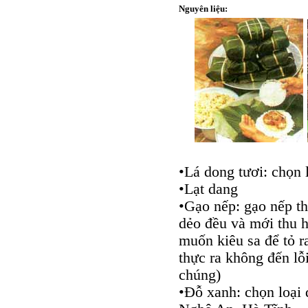
Nguyên liệu:
•Lá dong tươi: chọn l
•Lạt dang
•Gạo nếp: gạo nếp th
dẻo đều và mới thu 
muốn kiêu sa để tỏ r
thực ra không đến lỗ
chúng)
•Đỗ xanh: chọn loại