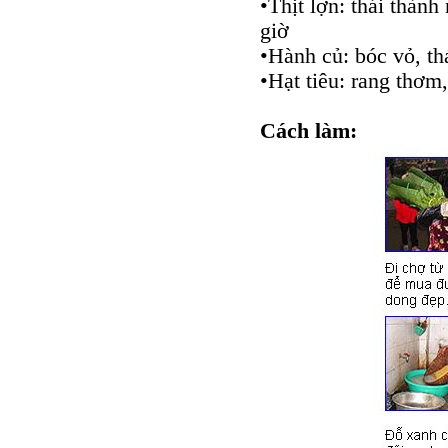
•Thịt lợn: thái thành
giờ
•Hành củ: bóc vỏ, th
•Hạt tiêu: rang thơm
Cách làm: