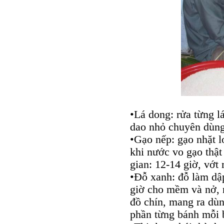
•Lá dong: rửa từng lá
dao nhỏ chuyên dùng 
•Gạo nếp: gạo nhặt l
khi nước vo gạo thật
gian: 12-14 giờ, vớt 
•Đỗ xanh: đỗ làm dậ
giờ cho mềm và nở, m
đồ chín, mang ra dùn
phần từng bánh mỗi 