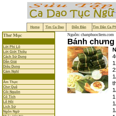
Home
Tìm Ca Dao
Diễn Đàn
Tìm Dân Ca P
Nguồn: chanphuocliem.com
Thư Mục
Bánh chưng
Lời Phi Lộ
N
Lời Giới Thiệu
4
Cách Sử Dụng
Dẫn Giải
1
Diêu Dụng
2
Cảm Nghĩ
1
Ẩm Thực
t
Chợ Quê
1
Cội Nguồn
1
Cổ Tích
Lễ Hội
1
Lịch Sử
1
Ngôn Ngữ