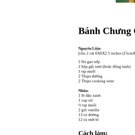
Bánh Chưng G
Nguyên Liệu:
[cho 2 cái
6X6X2.5 inches (15cm
2 lbs gạo nếp
2 hộp gấc tươi (hoặc đông lạnh)
1 tsp muối
2 Tbsps đường
2 Tbsps cooking wine
Nhân:
1 lb đậu xanh
1 cup oil
½ tsp muối
2 gói vanilla
13 oz đường
12 oz mứt bí
Cách làm: