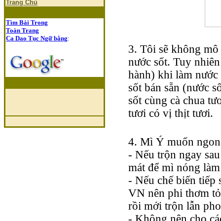
Trang Chủ
Tìm Bài Trong
Toàn Trang
Ca Dao Tục Ngữ bằng
:
3. Tôi sẽ không mô 
nước sốt. Tuy nhiên
hành) khi làm nước 
sốt bán sẵn (nước s
sốt cùng cà chua tươ
tươi có vị thịt tươi.
4. Mì Ý muốn ngon t
- Nếu trộn ngay sau
mát để mì nóng làm
- Nếu chế biến tiếp
VN nên phi thơm tỏi
rồi mới trộn lẫn pho
- Không nên cho các 