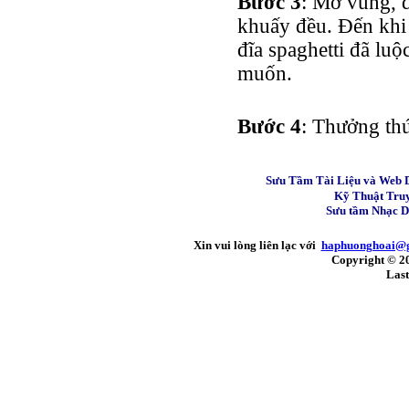
Bước 3
: Mở vung, đ
khuấy đều. Đến khi 
đĩa spaghetti đã lu
muốn.
Bước 4
: Thưởng th
Sưu Tầm Tài Liệu và Web 
Kỹ Thuật Tru
Sưu tầm Nhạc 
Xin vui lòng liên lạc với
haphuonghoai@
Copyright © 2
Last