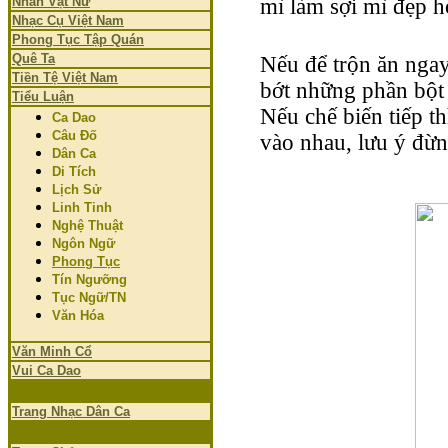
Nhân Vật Nữ
mì làm sợi mì đẹp h
Nhạc Cụ Việt Nam
Phong Tục Tập Quán
Quê Ta
Nếu để trộn ăn ngay
Tiền Tệ Việt Nam
bớt những phần bột
Tiểu Luận
Nếu chế biến tiếp t
Ca Dao
Câu Đố
vào nhau, lưu ý đừn
Dân Ca
Di Tích
Lịch Sử
Linh Tinh
Nghệ Thuật
Ngôn Ngữ
Phong Tục
Tín Ngưỡng
Tục Ngữ/TN
Văn Hóa
Văn Minh Cổ
Vui Ca Dao
Trang Nhạc Dân Ca