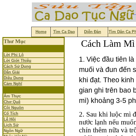
Home
Tìm Ca Dao
Diễn Đàn
Tìm Dân Ca P
Cách Làm Mì 
Thư Mục
Lời Phi Lộ
1. Việc đầu tiên l
Lời Giới Thiệu
Cách Sử Dụng
muối và đun đến sô
Dẫn Giải
Diêu Dụng
khi đạt. Theo kinh
Cảm Nghĩ
gian ghi trên bao b
Ẩm Thực
mì) khoảng 3-5 ph
Chợ Quê
Cội Nguồn
2. Sau khi luộc mì đ
Cổ Tích
Lễ Hội
nước lạnh nếu muốn 
Lịch Sử
chín thêm nữa và tr
Ngôn Ngữ