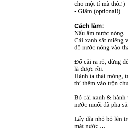
cho một tí mà thôi!)
-
Giấm (optional!)
Cách làm:
Nấu ấm nước nóng.
Cải xanh sắt miếng v
đổ nước nóng vào thau
Đổ cải ra rổ, đừng đ
là được rồi.
Hành ta thái mỏng, t
thì thêm vào trộn ch
Bỏ cải xanh & hành 
nước muối đã pha sẵn
Lấy dĩa nhỏ bỏ lên t
mặt nước ...