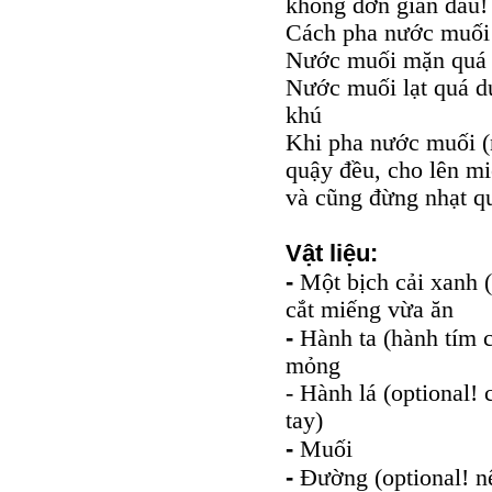
không đơn giản đâu!
Cách pha nước muối 
Nước muối mặn quá t
Nước muối lạt quá d
khú
Khi pha nước muối (
quậy đều, cho lên m
và cũng đừng nhạt qu
Vật liệu:
-
Một bịch cải xanh (
cắt miếng vừa ăn
-
Hành ta (hành tím củ
mỏng
- Hành lá (optional!
tay)
-
Muối
-
Đường (optional! n