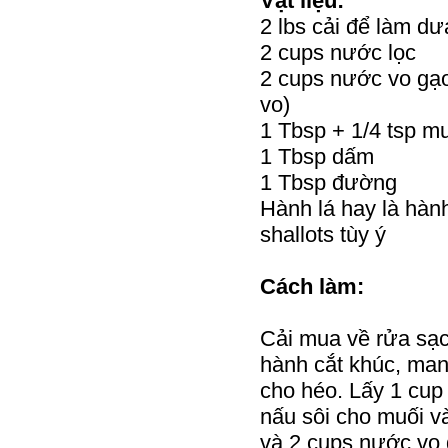
Vật liệu:
2 lbs cải để làm dư
2 cups nước lọc
2 cups nước vo gạo
vo)
1 Tbsp + 1/4 tsp m
1 Tbsp dấm
1 Tbsp đường
Hành lá hay là hàn
shallots tùy ý
Cách làm:
Cải mua về rửa sạc
hành cắt khúc, man
cho héo. Lấy 1 cup
nấu sôi cho muối v
và 2 cups nước vo 