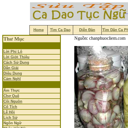
Home
Tìm Ca Dao
Diễn Đàn
Tìm Dân Ca P
Nguồn: chanphuocliem.com
Thư Mục
Lời Phi Lộ
Lời Giới Thiệu
Cách Sử Dụng
Dẫn Giải
Diêu Dụng
Cảm Nghĩ
Ẩm Thực
Chợ Quê
Cội Nguồn
Cổ Tích
Lễ Hội
Lịch Sử
Ngôn Ngữ