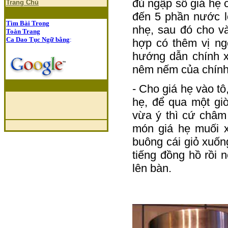
đủ ngập số giá hẹ 
Trang Chủ
đến 5 phần nước l
Tìm Bài Trong
nhẹ, sau đó cho v
Toàn Trang
Ca Dao Tục Ngữ bằng
:
hợp có thêm vị ng
hướng dẫn chính x
nêm nếm của chính
- Cho giá hẹ vào t
hẹ, để qua một gi
vừa ý thì cứ châm
món giá hẹ muối x
buông cái giỏ xuố
tiếng đồng hồ rồi 
lên bàn.