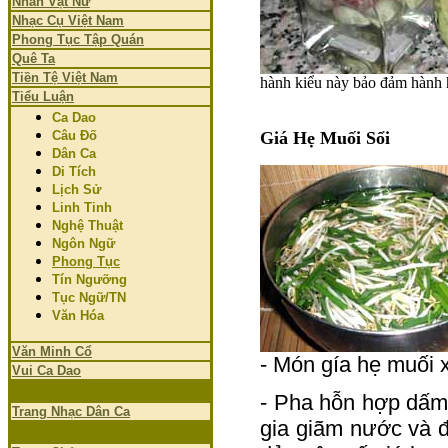
Nhân Vật Nữ
Nhạc Cụ Việt Nam
Phong Tục Tập Quán
Quê Ta
Tiền Tệ Việt Nam
hành kiểu này bảo đảm hành h
Tiểu Luận
Ca Dao
Câu Đố
Giá Hẹ Muối Sổi
Dân Ca
Di Tích
Lịch Sử
Linh Tinh
Nghệ Thuật
Ngôn Ngữ
Phong Tục
Tín Ngưỡng
Tục Ngữ/TN
Văn Hóa
Văn Minh Cổ
- Món gía hẹ muối x
Vui Ca Dao
- Pha hỗn hợp dấm
Trang Nhạc Dân Ca
gia giãm nước và 