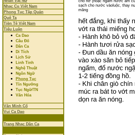
Nhân Vật Nữ
cho nở (hoặc ngâm nước ấm cũ
sạch cho nước vào
luộc, thay n
Nhạc Cụ Việt Nam
măng
Phong Tục Tập Quán
Quê Ta
hết đắng, khi thấy 
Tiền Tệ Việt Nam
vớt ra thái miếng h
Tiểu Luận
- Hành khô bỏ vỏ đ
Ca Dao
Câu Đố
- Hành tươi rửa sạch
Dân Ca
- Đun dầu ăn nóng 
Di Tích
Lịch Sử
vào xào săn bỏ ti
Linh Tinh
ngấm, đổ nước ngập
Nghệ Thuật
Ngôn Ngữ
1-2 tiếng đồng hồ.
Phong Tục
- Khi chân giò chín
Tín Ngưỡng
Tục Ngữ/TN
múc ra bát to vớt mấ
Văn Hóa
dọn ra ăn nóng.
Văn Minh Cổ
Vui Ca Dao
Trang Nhạc Dân Ca