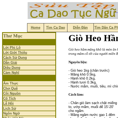
Home
Tìm Ca Dao
Diễn Đàn
Tìm Dân Ca P
Giò Heo H
Thư Mục
Lời Phi Lộ
Giò heo hầm măng khô là món ăn k
Lời Giới Thiệu
trong mâm cỗ tết của người miền B
Cách Sử Dụng
Nguyên liệu:
Dẫn Giải
Diêu Dụng
- Giò heo 1kg (chân trước)
Cảm Nghĩ
- Măng khô 0.5kg,
- Hành khô 0.2kg,
- Hành tươi 0.3kg,
Ẩm Thực
- Nước mắm, muối, tiêu, mì chí
Chợ Quê
Cội Nguồn
Cách làm:
Cổ Tích
- Chân giò làm sạch chặt miếng
Lễ Hội
to, ướp mắm, muối để 15'-20'
Lịch Sử
cho ngấm.
Ngôn Ngữ
- Măng ngâm nước gạo 1 đêm