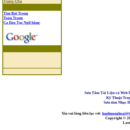
Trang Chủ
Tìm Bài Trong
Toàn Trang
Ca Dao Tục Ngữ bằng
:
Sưu Tầm Tài Liệu và Web 
Kỹ Thuật Tru
Sưu tầm Nhạc 
Xin vui lòng liên lạc với
haphuonghoai@
Copyright © 2
Last