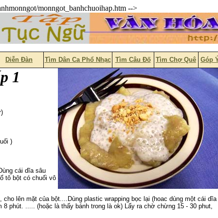
hanhmonngot/monngot_banhchuoihap.htm -->
Diễn Đàn
Tìm Dân Ca Phổ Nhạc
Tìm Câu Đố
Tìm Chợ Quê
Góp 
p 1
r)
uối )
 Dùng cái dĩa sâu
ổ tô bột có chuối vô
g, cho lên mặt của bột....Dùng plastic wrapping bọc lại (hoac dùng một cái dĩa
 8 phút. ..... (hoặc là thấy bánh trong là ok) Lấy ra chờ chừng 15 - 30 phut,