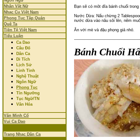
Ngôn Ngữ
Nhân Vật Nữ
Bạn sẽ có môt dĩa bánh chuối trong 
Nhạc Cụ Việt Nam
Nước Dừa: Nấu chừng 2 Tablespoon b
Phong Tục Tập Quán
nước dừa vào nâu sôi lên, nêm muố
Quê Ta
Tiền Tệ Việt Nam
Ăn với mè và đậu phọng giả nhỏ.
Tiểu Luận
----------------------------------------------------
Ca Dao
Câu Đố
Bánh Chuối Hấ
Dân Ca
Di Tích
Lịch Sử
Linh Tinh
Nghệ Thuật
Ngôn Ngữ
Phong Tục
Tín Ngưỡng
Tục Ngữ/TN
Văn Hóa
Văn Minh Cổ
Vui Ca Dao
Trang Nhạc Dân Ca