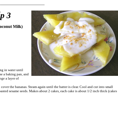
-------------------------------------------
p 3
oconut Milk)
ng in water until
ase a baking pan, and
ange a layer of
 cover the bananas. Steam again until the batter is clear.
Cool and cut into small
oasted sesame seeds. Makes about 2 cakes, each cake is about 1/2 inch thick (cakes