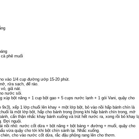
ắng
báng
 cà phê muối
cho vào 1/4 cup đường ướp 15-20 phút.
ở, rửa sạch, để ráo.
vỏ, giã nát.
ho nước sôi.
g xúp bột năng + 1 cup bột gạo + 5 cups nước lạnh + 1 gói Vani, quậy cho
 9x3), xếp 1 lớp chuối lên khay + một lớp bột, bỏ vào nồi hấp bánh chín là
chuối là một lớp bột, hấp cho bánh trong (trong khi hấp bánh chín trong, mở
bánh, cẩn thận nhấc khay bánh xuống và trút hết nước ra, xong rồi bỏ khay lạ
g. Đợi nguội.
ái nồi nhỏ: nước cốt dừa + bột năng + bột báng + đường + muối, quậy cho
 nấu vừa quậy cho tới khi bột chín sánh lại. Nhấc xuống.
 chén, cho vào nước cốt dừa, rắc đậu phộng rang lên cho thơm.