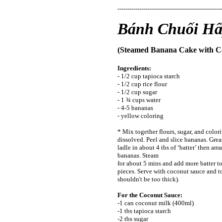
----------------------------------------------------
Bánh Chuối Hấ
(Steamed Banana Cake with C
Ingredients:
- 1/2 cup tapioca starch
- 1/2 cup rice flour
- 1/2 cup sugar
- 1 ¾ cups water
- 4-5 bananas
- yellow coloring
* Mix together flours, sugar, and colori
dissolved. Peel and slice bananas. Gre
ladle in about 4 tbs of ‘batter’ then arr
bananas. Steam
for about 5 mins and add more batter to
pieces. Serve with coconut sauce and t
shouldn't be too thick).
For the Coconut Sauce:
-1 can coconut milk (400ml)
-1 tbs tapioca starch
-2 tbs sugar