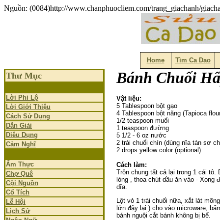
Nguồn: (0084)http://www.chanphuocliem.com/trang_giachanh/giac
Home
Tìm Ca Dao
Bánh Chuối Hấ
Thư Mục
Lời Phi Lộ
Vật liệu:
5 Tablespoon bột gạo
Lời Giới Thiệu
4 Tablespoon bột năng (Tapioca flou
Cách Sử Dụng
1/2 teaspoon muối
Dẫn Giải
1 teaspoon đường
Diêu Dụng
5 1/2 - 6 oz nước
2 trái chuối chín (dùng nĩa tán sơ ch
Cảm Nghĩ
2 drops yellow color (optional)
Ẩm Thực
Cách làm:
Trộn chung tất cả lại trong 1 cái tô.
Chợ Quê
lòng , thoa chút dầu ăn vào - Xong đ
Cội Nguồn
dĩa.
Cổ Tích
Lột vỏ 1 trái chuối nữa, xắt lát mõn
Lễ Hội
lớn đậy lại ) cho vào microware, bấm
Lịch Sử
bánh nguội cắt bánh không bị bể.