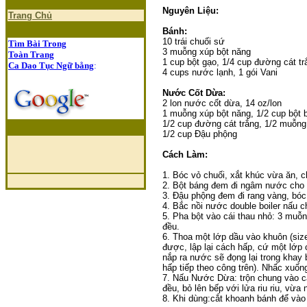
Nguyên Liệu:
Trang Chủ
Bánh:
10 trái chuối sứ
Tìm Bài Trong
3 muỗng xúp bột năng
Toàn Trang
1 cup bột gạo, 1/4 cup đường cát tr
Ca Dao Tục Ngữ bằng
:
4 cups nước lạnh, 1 gói Vani
Nước Cốt Dừa:
2 lon nước cốt dừa, 14 oz/lon
1 muỗng xúp bột năng, 1/2 cup bột 
1/2 cup đường cát trắng, 1/2 muỗng
1/2 cup Đậu phộng
Cách Làm:
1. Bóc vỏ chuối, xắt khúc vừa ăn, 
2. Bột báng đem đi ngâm nước cho n
3. Đậu phộng đem đi rang vàng, bóc 
4. Bắc nồi nước double boiler nấu c
5. Pha bột vào cái thau nhỏ: 3 muỗn
đều.
6. Thoa một lớp dầu vào khuôn (size
được, lập lại cách hấp, cứ một lớp 
nắp ra nước sẽ đọng lại trong khay 
hấp tiếp theo công trên). Nhấc xuốn
7. Nấu Nước Dừa: trộn chung vào c
đều, bỏ lên bếp với lửa riu riu, vừa
8. Khi dùng:cắt khoanh bánh để vào