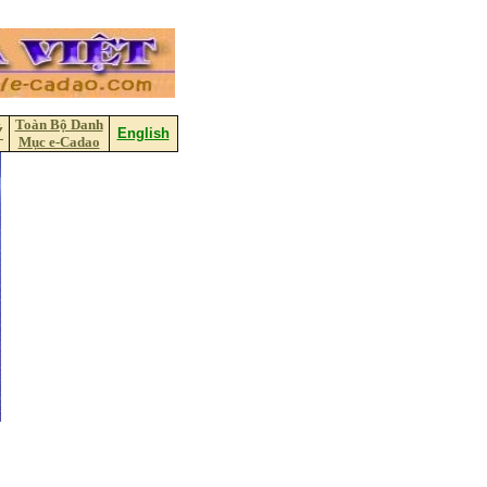
Toàn Bộ Danh
Ý
English
Mục e-Cadao