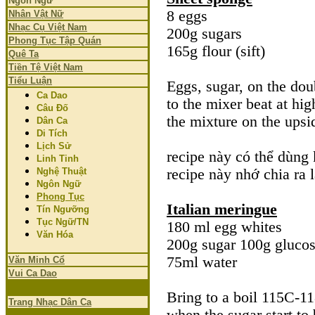
Ngôn Ngữ
8 eggs
Nhân Vật Nữ
Nhạc Cụ Việt Nam
200g sugars
Phong Tục Tập Quán
165g flour (sift)
Quê Ta
Tiền Tệ Việt Nam
Tiểu Luận
Eggs, sugar, on the dou
Ca Dao
to the mixer beat at hig
Câu Đố
the mixture on the upsi
Dân Ca
Di Tích
Lịch Sử
recipe này có thể dùng 
Linh Tinh
Nghệ Thuật
recipe này nhớ chia ra 
Ngôn Ngữ
Phong Tục
Italian meringue
Tín Ngưỡng
Tục Ngữ/TN
180 ml egg whites
Văn Hóa
200g sugar 100g gluco
75ml water
Văn Minh Cổ
Vui Ca Dao
Bring to a boil 115C-11
Trang Nhạc Dân Ca