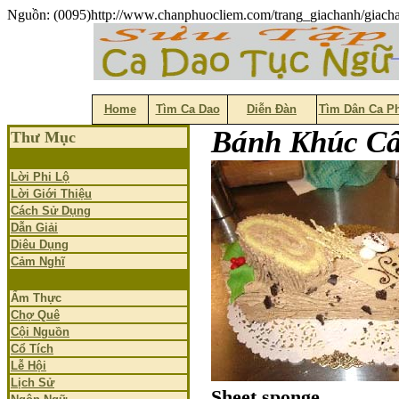
Nguồn: (0095)http://www.chanphuocliem.com/trang_giachanh/giac
Home
Tìm Ca Dao
Diễn Đàn
Tìm Dân Ca P
Bánh Khúc C
Thư Mục
Lời Phi Lộ
Lời Giới Thiệu
Cách Sử Dụng
Dẫn Giải
Diêu Dụng
Cảm Nghĩ
Ẩm Thực
Chợ Quê
Cội Nguồn
Cổ Tích
Lễ Hội
Lịch Sử
Sheet sponge