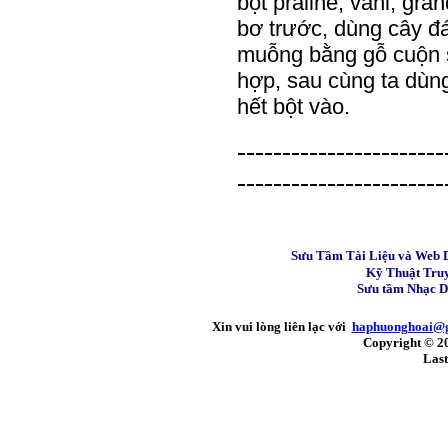
bột praline, vani, gra
bơ trước, dùng cây đ
muỗng bằng gỗ cuộn số
hợp, sau cùng ta dùng
hết bột vào.
-----------------------
-----------------------
Sưu Tầm Tài Liệu và Web 
Kỹ Thuật Tru
Sưu tầm Nhạc 
Xin vui lòng liên lạc với
haphuonghoai@
Copyright © 2
Last