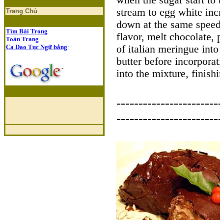
when the sugar start to
stream to egg white inc
Trang Chủ
down at the same speed 
Tìm Bài Trong
flavor, melt chocolate, 
Toàn Trang
Ca Dao Tục Ngữ bằng
:
of italian meringue into
butter before incorporat
into the mixture, finish
-----------------------
-----------------------