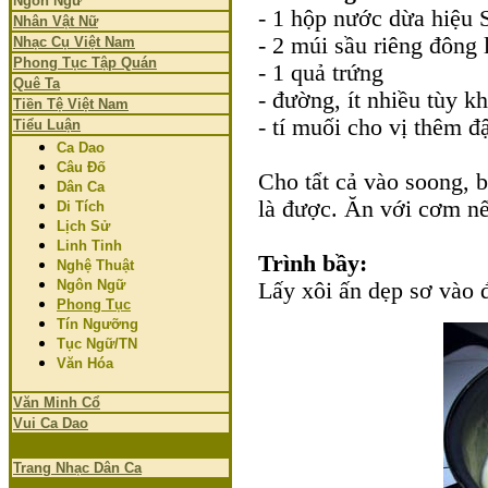
Ngôn Ngữ
- 1 hộp nước dừa hiệu 
Nhân Vật Nữ
- 2 múi sầu riêng đông 
Nhạc Cụ Việt Nam
Phong Tục Tập Quán
- 1 quả trứng
Quê Ta
- đường, ít nhiều tùy kh
Tiền Tệ Việt Nam
- tí muối cho vị thêm 
Tiểu Luận
Ca Dao
Câu Đố
Cho tẩt cả vào soong, b
Dân Ca
là được. Ăn với cơm n
Di Tích
Lịch Sử
Linh Tinh
Trình bầy:
Nghệ Thuật
Ngôn Ngữ
Lấy xôi ấn dẹp sơ vào đ
Phong Tục
Tín Ngưỡng
Tục Ngữ/TN
Văn Hóa
Văn Minh Cổ
Vui Ca Dao
Trang Nhạc Dân Ca