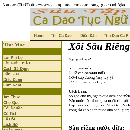
Nguồn: (0089)http://www.chanphuocliem.com/trang_giachanh/giach
Home
Tìm Ca Dao
Diễn Đàn
Tìm Dân Ca P
Xôi Sầu Riên
Thư Mục
Lời Phi Lộ
Nguyên Liệu
:
Lời Giới Thiệu
5 cup gạo nếp
Cách Sử Dụng
1-1/2 can coconut milk
Dẫn Giải
1-3/4 cup đường (hay tuỳ ý)
Diêu Dụng
1/2 tsp muối (hay tuỳ ý)
Cảm Nghĩ
Cách Làm:
Vo gạo cho kỹ, ngâm qua đêm cho mềm
Ẩm Thực
Nấu nước dừa, đường và muối cho sôi .
Chợ Quê
Hấp xôi cho chín, trộn 3/4 nước dừa ch
Cội Nguồn
xong rồi cho phần nước dừa còn lại trộ
Cổ Tích
Lễ Hội
Lịch Sử
Sầu riêng nước dừa: