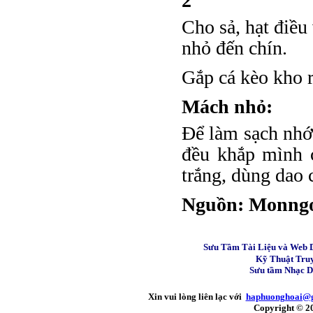
2
Cho sả, hạt điều
nhỏ đến chín.
Gắp cá kèo kho r
Mách nhỏ:
Để làm sạch nhớt
đều khắp mình 
trắng, dùng dao 
Nguồn: Monngo
Sưu Tầm Tài Liệu và Web 
Kỹ Thuật Tru
Sưu tầm Nhạc 
Xin vui lòng liên lạc với
haphuonghoai@
Copyright © 2