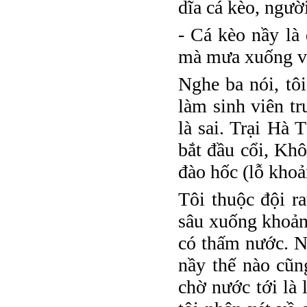
dĩa cá kèo, ngườ
- Cá kèo nầy là
mà mưa xuống và
Nghe ba nói, tô
làm sinh viên tr
là sai. Trại Hà
bắt đầu cổi, Kh
đào hốc (lỗ khoả
Tôi thuộc đội r
sâu xuống khoảng
có thấm nước. N
nầy thế nào cũn
chờ nước tới là 