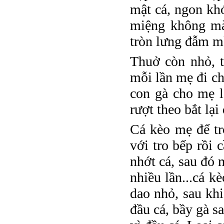
mật cá, ngon khó
miệng không mà
tròn lưng đẫm mồ
Thuở còn nhỏ, t
mỗi lần mẹ đi ch
con gà cho mẹ l
rượt theo bắt lại
Cá kèo mẹ để tr
với tro bếp rồi 
nhớt cá, sau đó 
nhiều lần...cá k
dao nhỏ, sau khi
đầu cá, bầy gà s