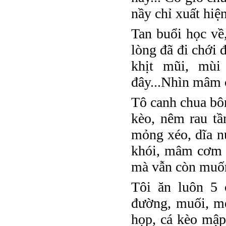
nầy chỉ xuất hiệ
Tan buổi học về
lòng đã đi chới 
khịt mũi, mùi
đây...Nhìn mâm c
Tô canh chua bôn
kèo, nêm rau tầ
mỏng xéo, dĩa n
khói, mâm cơm 
mà vẫn còn muốn
Tôi ăn luôn 5 
đường, muối, mẹ
họp, cá kèo mập