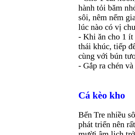
hành tỏi băm nh
sôi, nêm nếm gia
lúc nào có vị ch
- Khi ăn cho 1 ít
thái khúc, tiếp 
cùng với bún tươ
- Gắp ra chén và
Cá kèo kho
Bến Tre nhiều sô
phát triển nên rấ
mười âm lịch tr