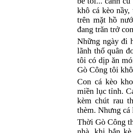
bè tôi... cảnh c
khô cá kèo nầy, 
trên mặt hồ nư
đang trăn trở co
Những ngày đi h
lãnh thổ quân đ
tôi có dịp ăn m
Gò Công tôi khôn
Con cá kèo kho
miền lục tỉnh. C
kèm chút rau t
thèm. Nhưng cá k
Thời Gò Công tha
nhà, khi bắn kè