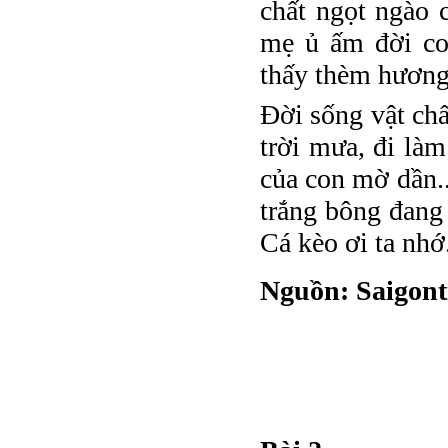
chất ngọt ngào 
mẹ ủ ấm đời co
thấy thèm hương
Đời sống vật chấ
trời mưa, đi làm
của con mờ dần..
trắng bông đang
Cá kèo ơi ta nhớ
Nguồn: Saigon