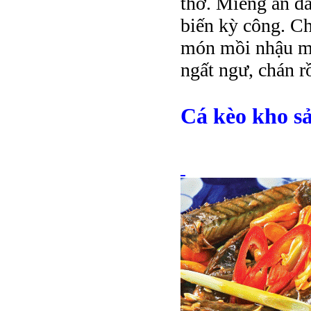
thơ. Miếng ăn dâ
biến kỳ công. Ch
món mồi nhậu mộ
ngất ngư, chán r
Cá kèo kho sả