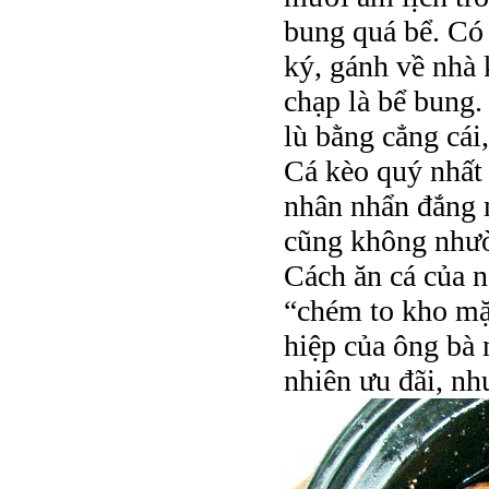
bung quá bể. Có
ký, gánh về nhà 
chạp là bể bung
lù bằng cẳng cái,
Cá kèo quý nhất 
nhân nhẩn đắng 
cũng không nhườ
Cách ăn cá của n
“chém to kho mặ
hiệp của ông bà
nhiên ưu đãi, nh