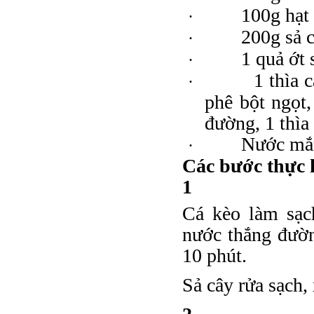
100g hạt
·
200g sả 
·
1 quả ớt
·
1 thìa 
·
phê bột ngọt,
đường, 1 thìa
Nước m
·
Các bước thực 
1
Cá kèo làm sạch
nước thắng đườn
10 phút.
Sả cây rửa sạch,