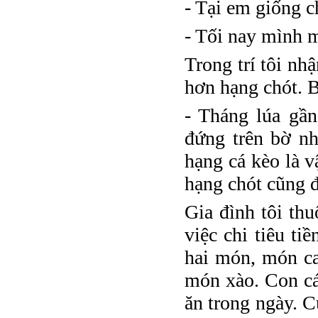
- Tại em giống ch
- Tối nay mình m
Trong trí tôi nh
hơn hạng chót. B
- Tháng lúa gần
đứng trên bờ nh
hạng cá kèo là 
hạng chót cũng 
Gia đình tôi th
việc chi tiêu ti
hai món, món c
món xào. Con cá
ăn trong ngày. 