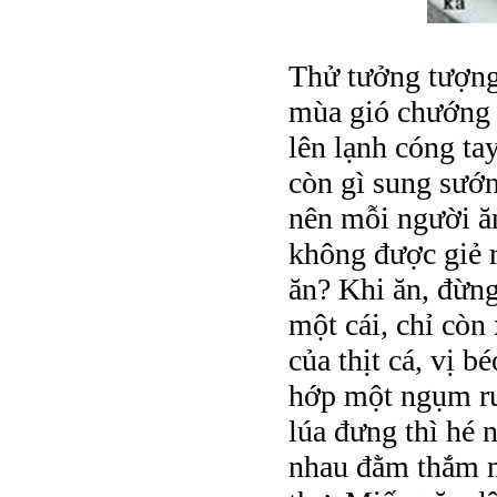
Thử tưởng tượng 
mùa gió chướng l
lên lạnh cóng ta
còn gì sung sướn
nên mỗi người ă
không được giẻ r
ăn? Khi ăn, đừng
một cái, chỉ còn
của thịt cá, vị b
hớp một ngụm rư
lúa đưng thì hé 
nhau đằm thắm m