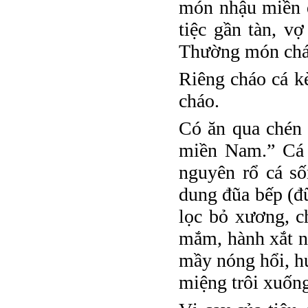
món nhậu miền qu
tiệc gần tàn, v
Thường món cháo
Riêng cháo cá kè
cháo.
Có ăn qua chén 
miền Nam.” Cá k
nguyên rổ cá số
dung đũa bếp (đũ
lọc bỏ xương, c
mắm, hành xắt n
mầy nóng hổi, h
miệng trôi xuống 