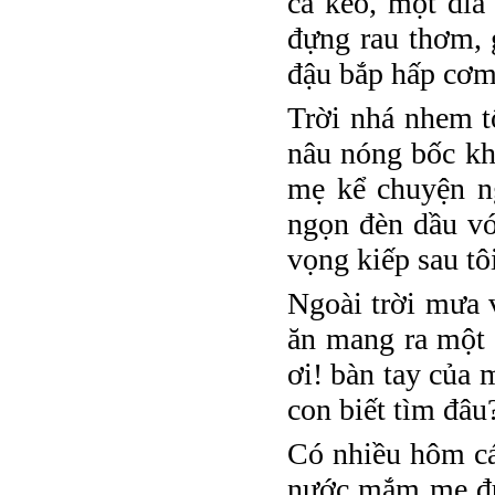
cá kèo, một dĩa 
đựng rau thơm, g
đậu bắp hấp cơm 
Trời nhá nhem t
nâu nóng bốc kh
mẹ kể chuyện n
ngọn đèn dầu vớ
vọng kiếp sau tôi
Ngoài trời mưa v
ăn mang ra một 
ơi! bàn tay của
con biết tìm đâu
Có nhiều hôm c
nước mắm me đườ