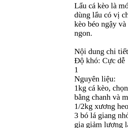
Lẩu cá kèo là m
dùng lẩu có vị c
kèo béo ngậy và 
ngon.
Nội dung chi tiế
Độ khó: Cực dễ
1
Nguyên liệu:
1kg cá kèo, chọn
bằng chanh và mu
1/2kg xương heo
3 bó lá giang nh
gia giảm lượng l