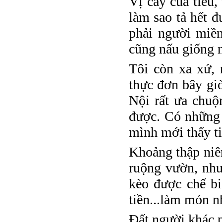
Vị cay của tiêu
làm sao tả hết đ
phải người miề
cũng nấu giống 
Tôi còn xa xứ,
thực đơn bây gi
Nội rất ưa chuộ
được. Có những 
mình mới thấy ti
Khoảng thập niên
ruộng vườn, như
kèo được chế bi
tiền...làm món n
Đất người khác p