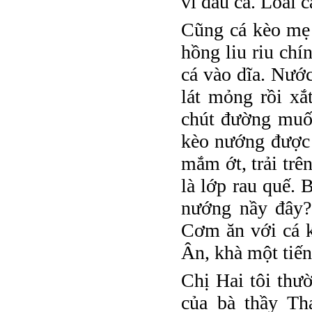
vì đầu cá. Loai c
Cũng cá kèo mẹ 
hồng liu riu chí
cá vào dĩa. Nướ
lát mỏng rồi xắ
chút đường muối
kèo nướng được 
mắm ớt, trải trê
là lớp rau quế. 
nướng nầy đây?
Cơm ăn với cá k
Ân, khà một tiến
Chị Hai tôi thư
của bà thầy Th