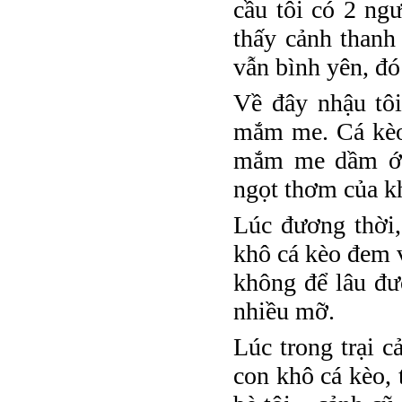
cầu tôi có 2 ng
thấy cảnh thanh
vẫn bình yên, đó
Về đây nhậu tô
mắm me. Cá kèo 
mắm me dầm ớt,
ngọt thơm của khô
Lúc đương thời,
khô cá kèo đem v
không để lâu đượ
nhiều mỡ.
Lúc trong trại c
con khô cá kèo, 