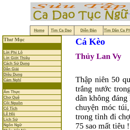
Home
Tìm Ca Dao
Diễn Đàn
Tìm Dân Ca P
Cá Kèo
Thư Mục
Lời Phi Lộ
Thủy Lan Vy
Lời Giới Thiệu
Cách Sử Dụng
Dẫn Giải
Diêu Dụng
Thập niên 50 qu
Cảm Nghĩ
trắng nước tron
Ẩm Thực
dân không đáng 
Chợ Quê
Cội Nguồn
chuyện móc túi,
Cổ Tích
Lễ Hội
trong tỉnh đi ch
Lịch Sử
75 sao mất tiêu !
Ngôn Ngữ