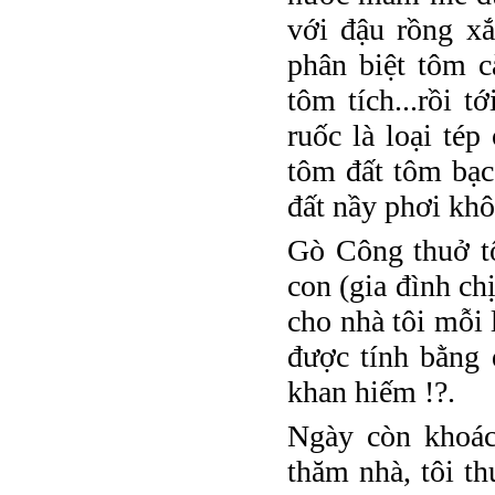
với đậu rồng x
phân biệt tôm c
tôm tích...rồi t
ruốc là loại tép
tôm đất tôm bạc.
đất nầy phơi khô
Gò Công thuở tô
con (gia đình ch
cho nhà tôi mỗi
được tính bằng 
khan hiếm !?.
Ngày còn khoác
thăm nhà, tôi t