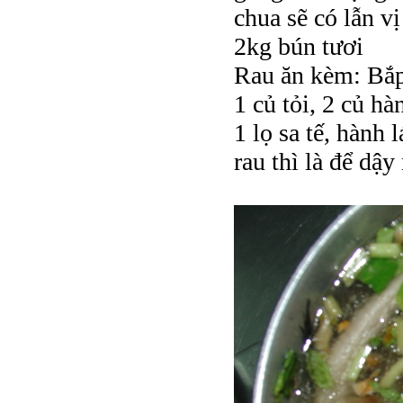
chua sẽ có lẫn vị
2kg bún tươi
Rau ăn kèm: Bắp
1 củ tỏi, 2 củ h
1 lọ sa tế, hành
rau thì là để dậy