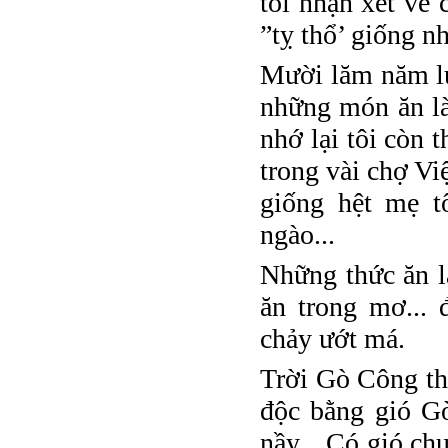
tôi nhận xét về 
”tỵ thổ’ giống n
Mười lăm năm lư
những món ăn là
nhớ lại tôi còn 
trong vài chợ Vi
giống hệt mẹ t
ngào...
Những thức ăn l
ăn trong mơ... 
chảy ướt má.
Trời Gò Công th
độc bằng gió Gò
nầy... Có gió chư