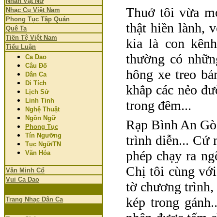
Nhân Vật Nữ
Thuở tôi vừa mớ
Nhạc Cụ Việt Nam
Phong Tục Tập Quán
thật hiền lành, 
Quê Ta
Tiền Tệ Việt Nam
kia là con kênh
Tiểu Luận
thường có những
Ca Dao
Câu Đố
hông xe treo bả
Dân Ca
Di Tích
khắp các nẻo đư
Lịch Sử
Linh Tinh
trong đêm...
Nghệ Thuật
Ngôn Ngữ
Rạp Bình An Gò 
Phong Tục
Tín Ngưỡng
trình diễn... Cứ
Tục Ngữ/TN
phép chạy ra ng
Văn Hóa
Chị tôi cùng v
Văn Minh Cổ
Vui Ca Dao
tờ chương trình,
kép trong gánh..
Trang Nhạc Dân Ca