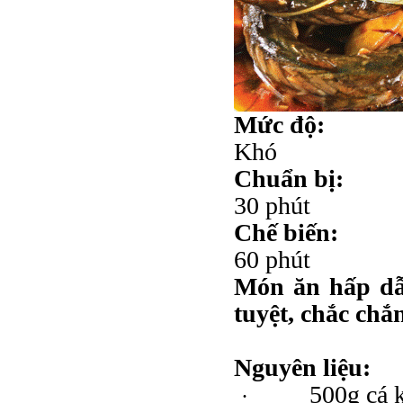
Mức độ:
Khó
Chuẩn bị:
30 phút
Chế biến:
60 phút
Món ăn hấp dẫ
tuyệt, chắc chắ
Nguyên liệu:
500g cá 
·