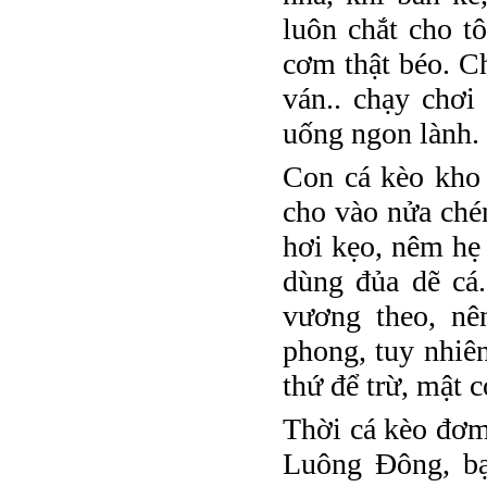
luôn chắt cho t
cơm thật béo. C
ván.. chạy chơi
uống ngon lành.
Con cá kèo kho 
cho vào nửa ché
hơi kẹo, nêm hẹ
dùng đủa dẽ cá.
vương theo, nên
phong, tuy nhiên
thứ để trừ, mật c
Thời cá kèo đơm
Luông Đông, bạ