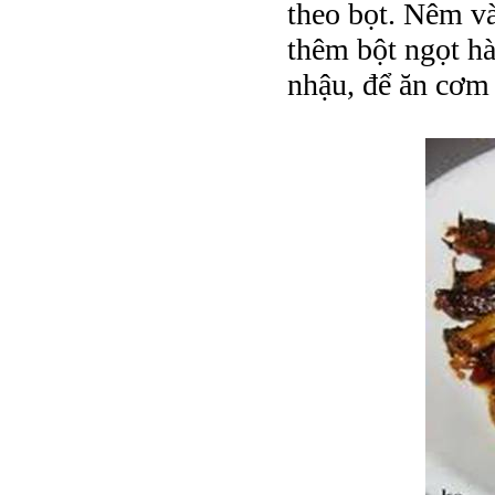
theo bọt. Nêm v
thêm bột ngọt hà
nhậu, để ăn cơm 