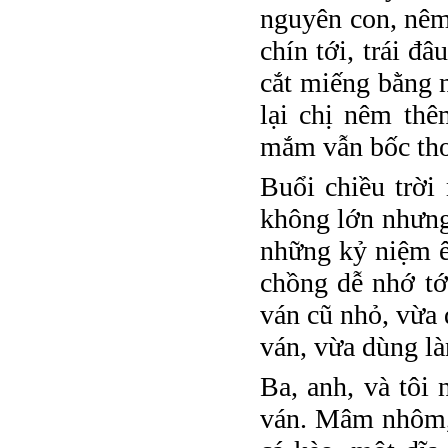
nguyên con, nêm
chín tới, trái đâ
cắt miếng bằng n
lại chị nêm thê
mắm vẫn bốc thơ
Buổi chiều trời
không lớn nhưng 
những kỷ niệm ê
chồng dễ nhớ tới
ván cũ nhỏ, vừa 
ván, vừa dùng l
Ba, anh, và tôi
ván. Mâm nhôm,