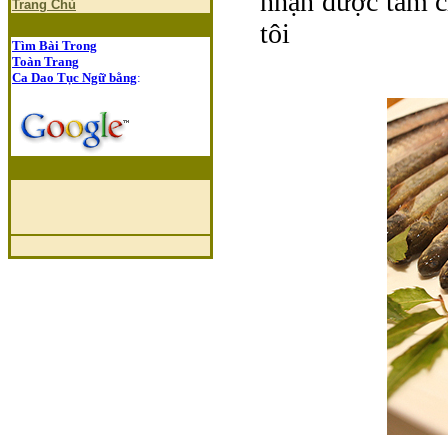
nhận được tấm ch
Trang Chủ
tôi
Tìm Bài Trong
Toàn Trang
Ca Dao Tục Ngữ bằng
: