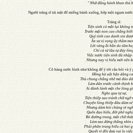
" Nhữ đẳng hành khan thủ b
Người tráng sĩ tái mặt để miếng bánh xuống, hớp một ngụm nước
Tráng sĩ:
Tiện sinh có mắt lại không t
Trước mặt non cao chẳng biết
Quý tính cao danh xin được
Ân sư vị vọng ấy thầm mo
Lời vàng ắt hẳn do tâm hu
Chí cả từ lâu tự đáy lòn
Việc nước tiện sinh đà nhập
Nhưng nay vị hiếu mới nên 
Cô hàng nước hình như không để ý tới câu hỏi và ý 
Hồng hà uất hận dâng ca
Thù chung chẳng nhẽ má đào d
Làm dân trước cảnh thịnh 
Ai đành lành mặt che lòng g
Nghe qua tự sự,
Tiện thiếp sao tránh chữ ngỡ
Chuyện lòng thiếp đâu dám xé
Nhưng dám hỏi chàng ơi ngh
Quên đạo hiếu, đời phê nghị
Bỏ đường trung, mất chữ thức
Làm sao đứng thẳng nhìn 
Phải phân trung hiếu cả hai gi
Quyết vì đồi đưa vai lo việc