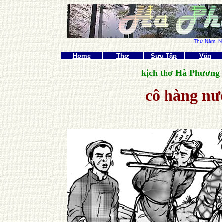
Thứ Năm,
N
Home
Thơ
Sưu Tập
Văn
kịch thơ Hà Phương
cô hàng nư