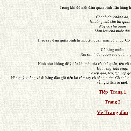
Trong khi đó một đám quan binh Tầu hùng hổ
Chánh da, chánh da,
Nhường chỗ cho lại quan 
Nầy cô chủ quán
Mau lem chà nước da!
Theo sau đám quân binh là một tên quan, mặc võ phục. Cô 
Cô hàng nước:
Xin thỉnh đại quan vào quán ng
Hình như không để ý đến lời mời của cô chủ quán, tên võ
Hẩu leng, hẩu leng!
Cô lẹp góa, lẹp, lẹp, lẹp g
Hắn quỳ xuống và đi bằng đầu gối tiến lại cầm tay cô hàng nước. Cô chủ q
vẫn giữ lịch sự mời:
Tiếp Trang
1
Trang 2
Về Trang đầu