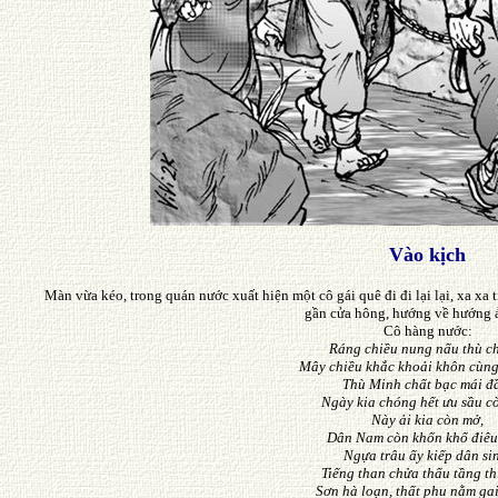
Vào kịch
Màn vừa kéo, trong quán nước xuất hiện một cô gái quê đi đi lại lại, xa xa t
gần cửa hông, hướng về hướng 
Cô hàng nước:
Ráng chiều nung nấu thù c
Mây chiều khắc khoải khôn cùng
Thù Minh chất bạc mái đ
Ngày kia chóng hết ưu sầu c
Này ải kia còn mở,
Dân Nam còn khốn khổ điêu 
Ngựa trâu ấy kiếp dân si
Tiếng than chửa thấu tầng thi
Sơn hà loạn, thất phu nằm gai