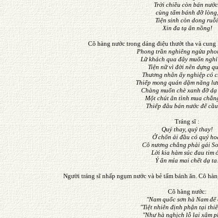
Trời chiều còn bán nước 
cùng tấm bánh đỡ lòng
Tiện sinh còn dong ruỗi
Xin đa tạ ân nồng!
Cô hàng nước trong dáng điệu thướt tha và cung kí
Phong trần nghiêng ngửa phon
Lữ khách qua đây muốn nghỉ
Tiện nữ vì đời nên dựng q
Thương nhân ấy nghiệp có c
Thiếp mong quán dặm năng lư
Chàng muốn chè xanh đỡ dạ
Một chút ân tình mua chẳng
Thiếp đâu bán nước để cầu
Tráng sĩ :
Quý thay, quý thay!
Ở chốn ải đầu có quý ho
Cô nương chẳng phải gái Sơ
Lời kia hàm súc đau tim ó
Ý ẩn mỉa mai chết dạ ta
Người tráng sĩ nhấp ngụm nước và bẻ tấm bánh ăn. Cô hà
Cô hàng nước:
"Nam quốc sơn hà Nam đế 
"Tiệt nhiên định phận tại thi
"Như hà nghịch lỗ lai xâm p