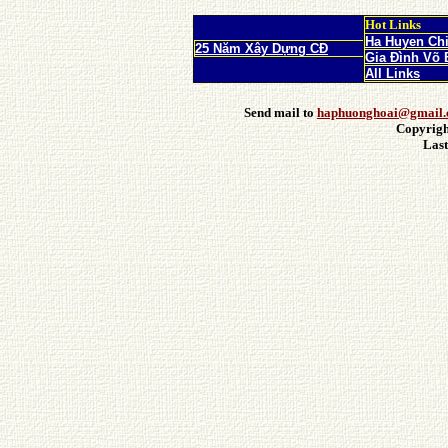
Hot Links
Ha Huyen Ch
25 Năm Xây Dựng CĐ
Gia Đình Võ 
All Links
Send mail to
haphuonghoai@gmail
Copyrigh
Last