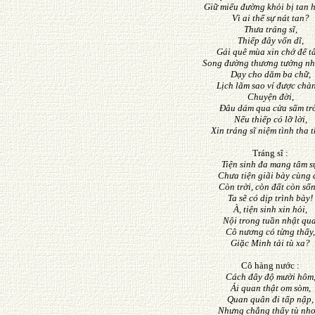
Giữ miếu đường khỏi bị tan 
Vì ai thế sự nát tan?
Thưa tráng sĩ,
Thiếp đây vốn dĩ,
Gái quê mùa xin chớ để t
Song đường thương tưởng n
D
ạ
y cho dăm ba chữ,
Lịch lãm sao ví được chà
Chuyện đời,
Ðâu dám qua cửa sấm trờ
Nếu thiếp có lỡ lời,
Xin tráng sĩ niệm tình tha t
Tráng sĩ :
Tiện sinh đa mang tâm s
Chưa tiện giãi bày cùng 
Còn trời, còn đất còn sốn
Ta sẽ có dịp trình bày!
À, tiện sinh xin hỏi,
Nội trong tuần nhật qua
Cô nương có từng thấy,
Giặc Minh tải tù xa?
Cô hàng nước :
Cách đây độ mười hôm
Ải quan thật om sòm,
Quan quân đi tấp nập,
Nhưng chẳng thấy tù nhơ