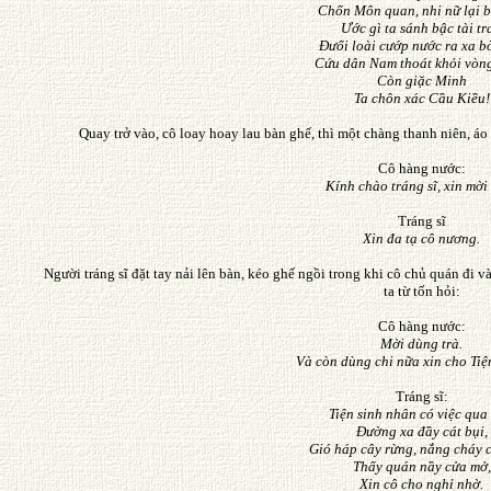
Chốn Môn quan, nhi nữ lại bấ
Ước gì ta sánh bậc tài tra
Ðưổi loài cướp nước ra xa bờ
Cứu dân Nam thoát khỏi vòng 
Còn giặc Minh
Ta chôn xác Cầu Kiều!
Quay trở vào, cô loay hoay lau bàn ghế, thì một chàng thanh niên, á
Cô hàng nước:
Kính chào tráng sĩ, xin mời
Tráng sĩ
Xin đa tạ cô nương.
Người tráng sĩ đặt tay nải lên bàn, kéo ghế ngồi trong khi cô chủ quán đi v
ta từ tốn hỏi:
Cô hàng nước:
Mời dùng trà.
Và còn dùng chi nữa xin cho
Tiệ
Tráng sĩ:
Tiện sinh nhân có việc qua 
Ðường xa đầy cát bụi,
Gió háp cây rừng, nắng cháy c
Thấy quán nầy cửa mở,
Xin cô cho nghỉ nhờ.