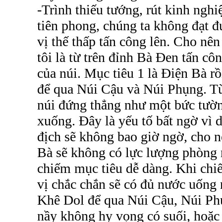
-Trình thiếu tướng, rút kinh ngh
tiên phong, chúng ta không đạt đư
vị thế thấp tấn công lên. Cho nê
tôi là từ trên đỉnh Bà Đen tấn 
của núi. Mục tiêu 1 là Điện Bà rồ
để qua Núi Cậu và Núi Phụng. Từ
núi đứng thẳng như một bức tườn
xuống. Đây là yếu tố bất ngờ vì d
địch sẽ không bao giờ ngờ, cho n
Bà sẽ không có lực lượng phòng n
chiếm mục tiêu dễ dàng. Khi ch
vị chắc chắn sẽ có đủ nước uống 
Khê Dol để qua Núi Cậu, Núi Phụ
nầy không hy vọng có suối, hoặc