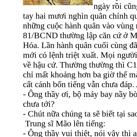
ngày rồi cũn
tay hai mươi nghìn quân chính q
những cuộc hành quân vào vùng 
81/BCND thường lập căn cứ ở M
Hóa. Lần hành quân cuối cùng đã
mới có lệnh triệt xuất. Mọi ngườ
về hậu cứ. Thường thường thì C
chỉ mất khoảng hơn ba giờ thế 
cất cánh bốn tiếng vẫn chưa đáp
- Ông thầy ơi, bộ máy bay nầy b
chưa tới?
- Chút nữa chúng ta sẽ biết tại s
Trung sĩ Mão lên tiếng:
- Ông thầy vui thiệt, nói vậy thì