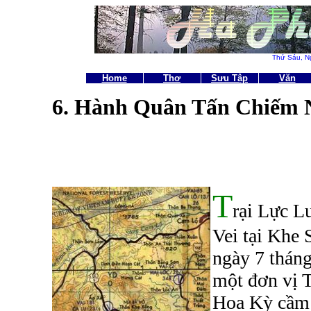
Thứ Sáu,
N
Home
Thơ
Sưu Tập
Văn
6. Hành Quân Tấn Chiếm 
T
rại Lực L
Vei tại Khe 
ngày 7 thán
một đơn vị 
Hoa Kỳ cầm 