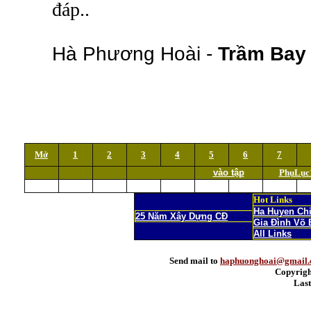
đáp..
Hà Phương Hoài -
Trầm Ba
Mở
1
2
3
4
5
6
7
vào tập
PhụLục
Hot Links
Ha Huyen Ch
25 Năm Xây Dựng CĐ
Gia Đình Võ 
All Links
Send mail to
haphuonghoai@gmail
Copyrigh
Last