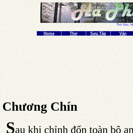
Thứ Sáu,
N
Home
Thơ
Sưu Tập
Văn
Chương Chín
S
au khi chỉnh đốn toàn bộ a