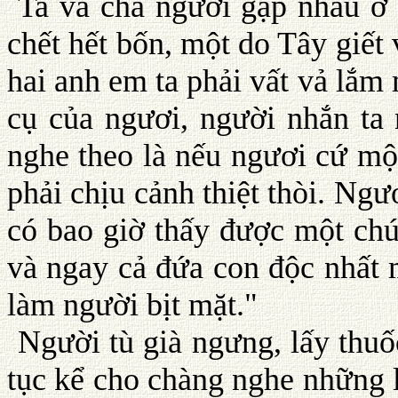
Ta và cha ngươi gặp nhau ở 
chết hết bốn, một do Tây giết
hai anh em ta phải vất vả lắm
cụ của ngươi, người nhắn ta 
nghe theo là nếu ngươi cứ một
phải chịu cảnh thiệt thòi. Ngư
có bao giờ thấy được một ch
và ngay cả đứa con độc nhất
làm người bịt mặt."
Người tù già ngưng, lấy thuốc
tục kể cho chàng nghe những 