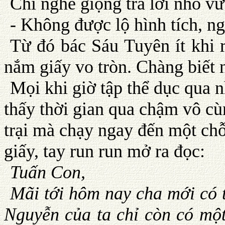
Chỉ nghe giọng trả lời nhỏ v
- Không được lộ hình tích, n
Từ đó bác Sáu Tuyên ít khi 
nắm giấy vo tròn. Chàng biết n
Mọi khi giờ tập thể dục qua 
thấy thời gian qua chậm vô cù
trại mà chạy ngay đến một chỗ
giấy, tay run run mở ra đọc:
Tuấn Con,
Mãi tới hôm nay cha mới có t
Nguyễn của ta chỉ còn có một