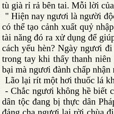
tù già rỉ rả bên tai. Mỗi lời 
" Hiện nay ngươi là người độc
có thể tạo cảnh xuất quỷ nhập
tài năng đó ra xử dụng để gi
cách yếu hèn? Ngày ngươi đi
trong tay khi thấy thanh ni
bại mà ngươi đành chấp nhận 
Lão lại rít một hơi thuốc lá kh
- Chắc ngươi không hề biết c
dân tộc đang bị thực dân Phá
đảng cha ngươi lại rời chùa đ