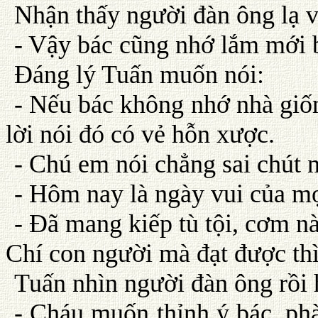
Nhận thấy người đàn ông lạ vu
- Vậy bác cũng nhớ lắm mới b
Ðáng lý Tuấn muốn nói:
- Nếu bác không nhớ nhà giốn
lời nói đó có vẻ hỗn xược.
- Chú em nói chẳng sai chút 
- Hôm nay là ngày vui của mọ
- Ðã mang kiếp tù tội, cơm n
Chí con người mà đạt được thì
Tuấn nhìn người đàn ông rồi 
- Cháu muốn thỉnh ý bác, ph