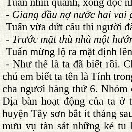
Tuấn nhìn quanh, xong đọc nh
- Giang đầu nợ nước hai vai 
Tuấn vừa dứt câu thì người đ
- Trước mặt thù nhà một hướn
Tuấn mừng lộ ra mặt định lên 
- Như thế là ta đã biết rồi.
chú em biết ta tên là Tính t
cha ngươi hàng thứ 6. Nhóm c
Ðịa bàn hoạt động của ta ở 
huyện Tây sơn bắt ít tháng sa
mưu vụ tàn sát những kẻ tu 