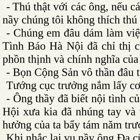
- Thú thật với các ông, nếu c
nầy chúng tôi không thích thú
- Chúng em đâu dám làm việ
Tình Báo Hà Nội đã chỉ thị 
phồn thịnh và chính nghĩa củ
- Bọn Cộng Sản vô thần đâu t
Tướng cục trưởng nắm lấy cơ
- Ông thầy đã biết nội tình
Hội xưa kia đã nhúng tay và 
hưởng của ta bẩy tám năm trướ
Khi nhắc lại vụ nầy ông Ða c