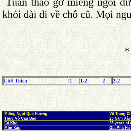
Tuấn tháo gỡ miếng ngói đư
khỏi đài đi về chỗ cũ. Mọi ng
Giới Thiệu
1
1-2
2
2-2
Miếng Ngọt Quê Hương
Về Trang C
Thực Vô Cầu Bão
25 Năm Xây
Cá Kho
25 years of
Món Xào
Gia Phả Họ