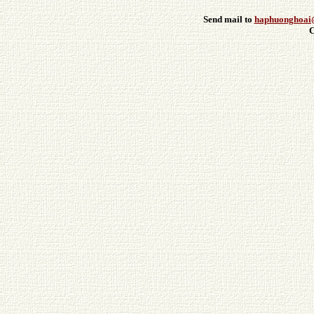
Send mail to
haphuonghoai
C