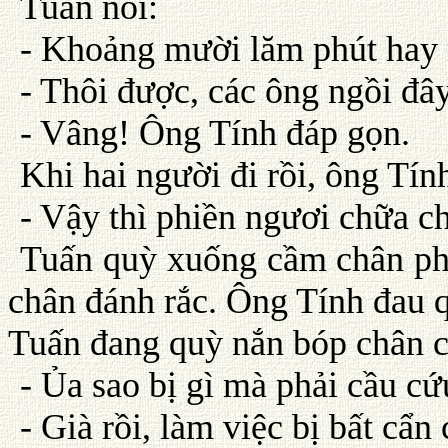
Tuấn nói:
- Khoảng mười lăm phút hay n
- Thôi được, các ông ngồi đâ
- Vâng! Ông Tính đáp gọn.
Khi hai người đi rồi, ông Tín
- Vậy thì phiền ngươi chữa ch
Tuấn quỳ xuống cầm chân phả
chân đánh rắc. Ông Tính đau q
Tuấn đang quỳ nắn bóp chân ch
- Ủa sao bị gì mà phải cầu c
- Già rồi, làm việc bị bất cẩn