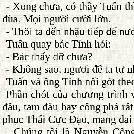
- Xong chưa, có thầy Tuấn th
đùa. Mọi người cười lớn.
- Thôi ta đến nhậu tiếp đế nư
Tuấn quay bác Tính hỏi:
- Bác thấy đỡ chưa?
- Không sao, ngươi để ta tự n
Tuấn và ông Tính nối gót the
Phần chót của chương trình 
đấu, tam đấu hay công phá rất
phục Thái Cực Ðạo, mang đai đ
- Chúng tôi là Nguyễn Công