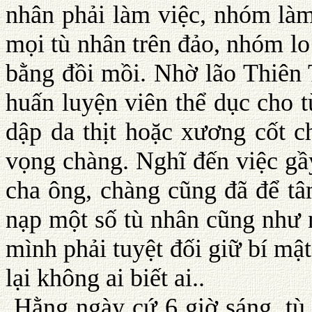
nhân phải làm việc, nhóm làm
mọi tù nhân trên đảo, nhóm lo
bằng đồi mồi. Nhờ lão Thiên
huấn luyện viên thể dục cho 
dập da thịt hoặc xương cốt c
vọng chàng. Nghĩ đến việc gầy
cha ông, chàng cũng đã để tâ
nạp một số tù nhân cũng như 
mình phải tuyệt đối giữ bí mậ
lại không ai biết ai..
Hằng ngày cứ 6 giờ sáng, tù 