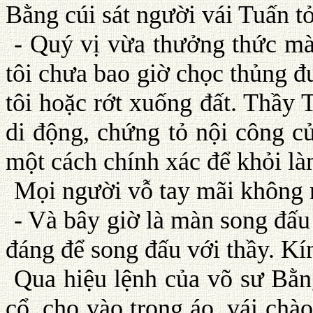
Bằng cúi sát người vái Tuấn t
- Quý vị vừa thưởng thức màn
tôi chưa bao giờ chọc thủng đư
tôi hoặc rớt xuống đất. Thầy 
di động, chứng tỏ nội công củ
một cách chính xác để khỏi là
Mọi người vỗ tay mãi không 
- Và bây giờ là màn song đấu 
đáng để song đấu với thầy. Kí
Qua hiệu lệnh của võ sư Bằn
cổ, cho vào trong áo, vái chà