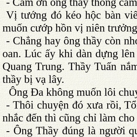
- Cám ơn ông thầy thông cảm
Vị tướng đó kéo hộc bàn vi
muốn cướp hồn vị niên trưởng
- Chẳng hay ông thầy còn nhớ
oan. Lúc ấy khi dàn dựng lên 
Quang Trung. Thầy Tuấn nắm 
thầy bị vạ lây.
Ông Ða không muốn lôi chuy
- Thôi chuyện đó xưa rồi, 
nhắc đến thì cũng chỉ làm cho
- Ông Thầy đúng là người q