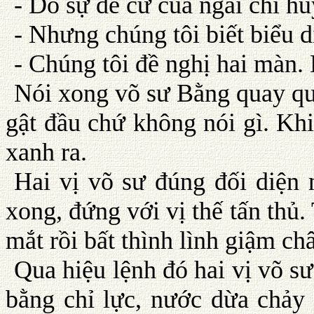
- Do sự đề cử của ngài chỉ hu
- Nhưng chúng tôi biết biểu d
- Chúng tôi đề nghị hai màn. 
Nói xong võ sư Bằng quay qua
gật đầu chứ không nói gì. Khi
xanh ra.
Hai vị võ sư đúng đối diện 
xong, đứng với vị thế tấn thủ
mắt rồi bất thình lình giậm ch
Qua hiệu lệnh đó hai vị võ sư
bằng chỉ lực, nước dừa chảy 